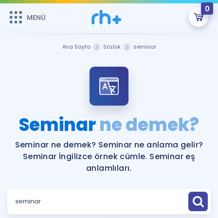
0
MENÜ
MENÜ
Üye Girişi
Ana Sayfa
Sözlük
seminar
Online Dersler
Sepetin Şu An Boş.
Çalışma Paketleri
Remzi Hoca ile seni sınava hazırlayacak onlarca eğitim seni
bekliyor!
Kitaplar ve Kaynaklar
GİRİŞ YAP
Seminar
ne demek?
Katılımcı Görüşleri
Şifremi Hatırlamıyorum
Seminar ne demek? Seminar ne anlama gelir?
Seminar İngilizce örnek cümle. Seminar eş
ÜYE DEĞİLİM
Faydalı Araçlar
anlamlıları.
Ücretsiz Kaynaklar
Blog
İngilizce Gramer
Hakkımızda
Kariyer
Sözlük
Soru & Cevap
İletişim