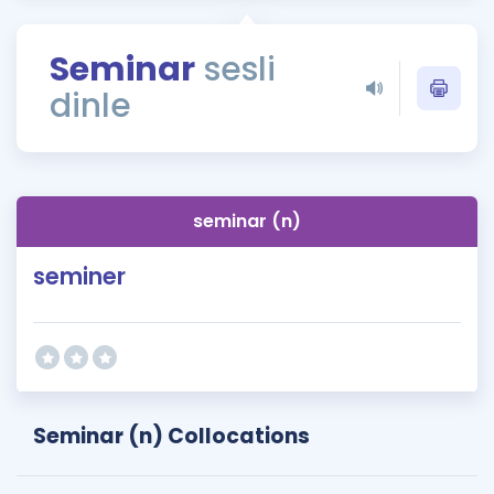
Puan Hesaplama
Seminar
sesli
Rehberlik Aracı
dinle
ÖSYM Sınav Takvimi
Kampanyalar
Blog
seminar (n)
İngilizce Gramer
seminer
Seminar (n) Collocations