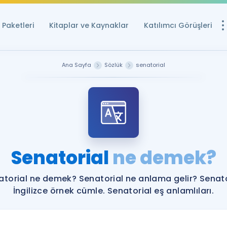
Paketleri
Kitaplar ve Kaynaklar
Katılımcı Görüşleri
Ücretsiz Kayna
Ana Sayfa
Sözlük
senatorial
YDS ve YÖKDİL içi
Sözlük
İngilizce Sınavları
Puan Hesapla
Senatorial
ne demek?
YDS ve YÖKDİL P
Remz
Rehberlik Aracı
atorial ne demek? Senatorial ne anlama gelir? Senato
YDS ve YÖKDİL'e H
İngilizce örnek cümle. Senatorial eş anlamlıları.
ÖSYM Sınav Ta
Tüm ÖSYM Sınavl