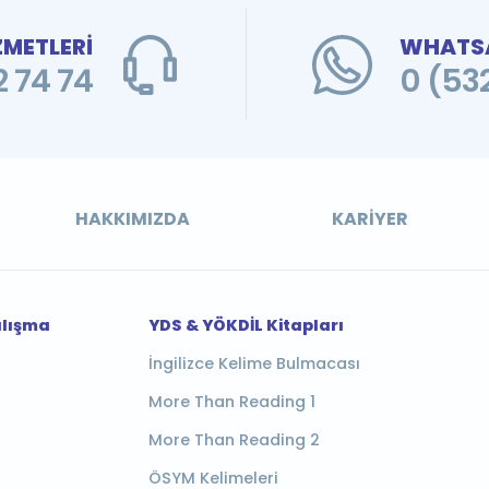
ZMETLERİ
WHATSA
 74 74
0 (53
HAKKIMIZDA
KARIYER
alışma
YDS & YÖKDİL Kitapları
İngilizce Kelime Bulmacası
More Than Reading 1
More Than Reading 2
ÖSYM Kelimeleri