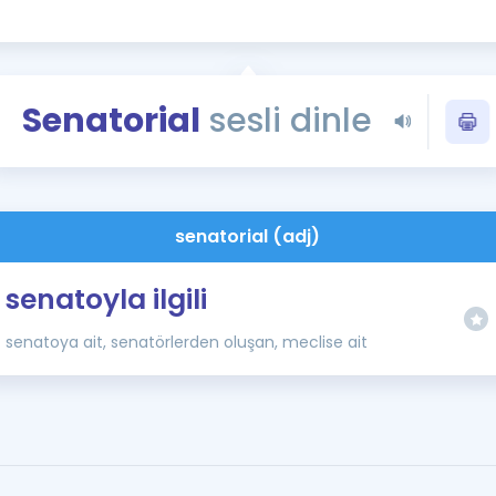
Kampanyalar
Eğitim ve Kitaplar
Blog
Senatorial
sesli dinle
YDS - YÖKDİL Tüm S
İngilizce Gram
İngilizce Gramer
senatorial (adj)
senatoyla ilgili
senatoya ait, senatörlerden oluşan, meclise ait