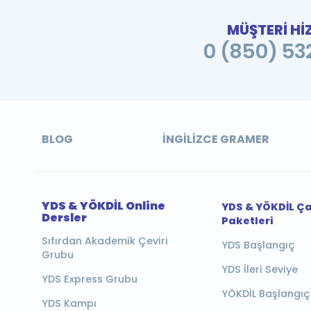
MÜŞTERİ Hİ
0 (850) 532
BLOG
İNGILIZCE GRAMER
YDS & YÖKDİL Online
YDS & YÖKDİL Ç
Dersler
Paketleri
Sıfırdan Akademik Çeviri
YDS Başlangıç
Grubu
YDS İleri Seviye
YDS Express Grubu
YÖKDİL Başlangıç
YDS Kampı