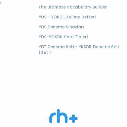
e
The Ultimate Vocabulary Builder
YDS - YÖKDİL Kelime Defteri
YDS Deneme Sınavları
YDS-YÖKDİL Soru Tipleri
YDT Deneme Seti - YKSDİL Deneme Seti
| Set 1