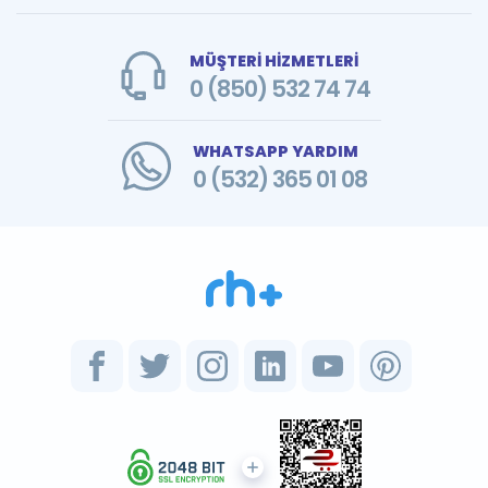
MÜŞTERİ HİZMETLERİ
0 (850) 532 74 74
WHATSAPP YARDIM
0 (532) 365 01 08