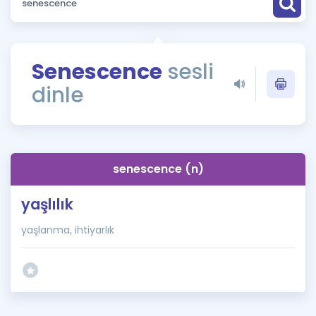
Puan Hesaplama
Rehberlik Aracı
Senescence
sesli
ÖSYM Sınav Takvimi
dinle
Kampanyalar
Blog
senescence (n)
İngilizce Gramer
yaşlılık
yaşlanma, ihtiyarlık