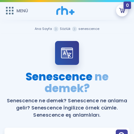
0
MENÜ
MENÜ
Üye Girişi
Ana Sayfa
Sözlük
senescence
Online Dersler
Sepetin Şu An Boş.
Çalışma Paketleri
Remzi Hoca ile seni sınava hazırlayacak onlarca eğitim seni
bekliyor!
Kitaplar ve Kaynaklar
GİRİŞ YAP
Senescence
ne
Katılımcı Görüşleri
demek?
Şifremi Hatırlamıyorum
ÜYE DEĞİLİM
Faydalı Araçlar
Senescence ne demek? Senescence ne anlama
gelir? Senescence İngilizce örnek cümle.
Ücretsiz Kaynaklar
Blog
İngilizce Gramer
Senescence eş anlamlıları.
Hakkımızda
Kariyer
Sözlük
Soru & Cevap
İletişim