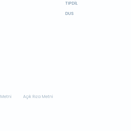
TIPDİL
DUS
 Metni
Açık Rıza Metni