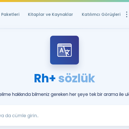
Paketleri
Kitaplar ve Kaynaklar
Katılımcı Görüşleri
Ücretsiz Kayna
YDS ve YÖKDİL içi
Sözlük
İngilizce Sınavları
Rh+
sözlük
Puan Hesapla
YDS ve YÖKDİL P
Remz
kelime hakkında bilmeniz gereken her şeye tek bir arama ile ul
Rehberlik Aracı
YDS ve YÖKDİL'e H
ÖSYM Sınav Ta
Tüm ÖSYM Sınavl