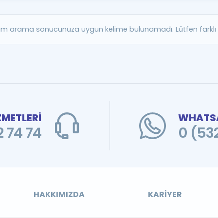
Kampanyalar
Eğitim ve Kitaplar
m arama sonucunuza uygun kelime bulunamadı. Lütfen farklı b
Blog
YDS - YÖKDİL Tüm S
İngilizce Gram
İngilizce Gramer
ZMETLERİ
WHATSA
 74 74
0 (53
HAKKIMIZDA
KARIYER