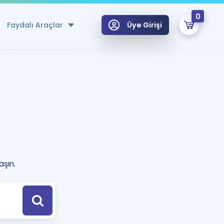
0
Faydalı Araçlar
Üye Girişi
klar
n Ücretsiz Kaynaklar
 için Özel Sözlük
Sepetin Şu An Boş.
ma
uan Hesaplama Aracı
i Hoca ile seni sınava hazırlayacak onlarca eğitim seni bekliyor!
aşın.
Şifremi Hatırlamıyorum
GİRİŞ YAP
azırlananlar için Öneriler
kvimi
ÜYE DEĞİLİM
arı Tek Takvimde