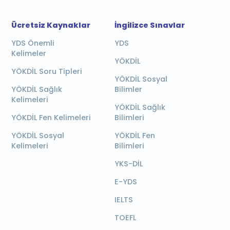
Ücretsiz Kaynaklar
İngilizce Sınavlar
YDS Önemli
YDS
Kelimeler
YÖKDİL
YÖKDİL Soru Tipleri
YÖKDİL Sosyal
YÖKDİL Sağlık
Bilimler
Kelimeleri
YÖKDİL Sağlık
YÖKDİL Fen Kelimeleri
Bilimleri
YÖKDİL Sosyal
YÖKDİL Fen
Kelimeleri
Bilimleri
YKS-DİL
E-YDS
IELTS
TOEFL