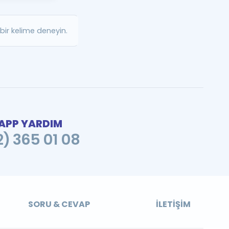
a Özel Fırsatlar
ir kelime deneyin.
ınavlarla İlgili Haberler
er
 ve Konu Anlatımı
PP YARDIM
2) 365 01 08
SORU & CEVAP
İLETIŞIM