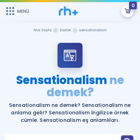
0
MENÜ
MENÜ
Üye Girişi
Ana Sayfa
Sözlük
sensationalism
Online Dersler
Sepetin Şu An Boş.
Çalışma Paketleri
Remzi Hoca ile seni sınava hazırlayacak onlarca eğitim seni
bekliyor!
Kitaplar ve Kaynaklar
GİRİŞ YAP
Sensationalism
ne
Katılımcı Görüşleri
demek?
Şifremi Hatırlamıyorum
ÜYE DEĞİLİM
Faydalı Araçlar
Sensationalism ne demek? Sensationalism ne
anlama gelir? Sensationalism İngilizce örnek
Ücretsiz Kaynaklar
Blog
İngilizce Gramer
cümle. Sensationalism eş anlamlıları.
Hakkımızda
Kariyer
Sözlük
Soru & Cevap
İletişim