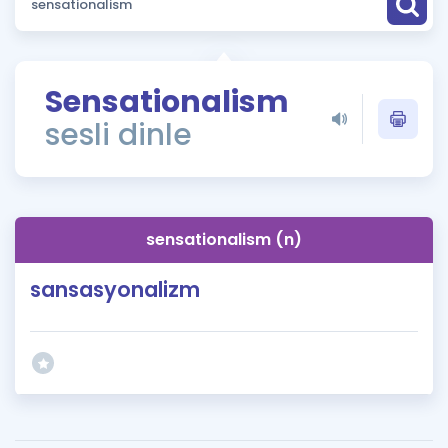
Puan Hesaplama
Rehberlik Aracı
Sensationalism
ÖSYM Sınav Takvimi
sesli dinle
Kampanyalar
Blog
sensationalism (n)
İngilizce Gramer
sansasyonalizm