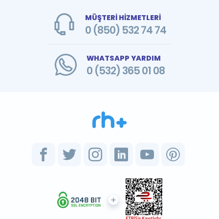
MÜŞTERİ HİZMETLERİ
0 (850) 532 74 74
WHATSAPP YARDIM
0 (532) 365 01 08