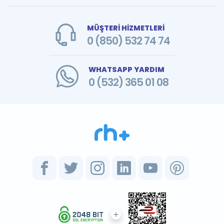
MÜŞTERİ HİZMETLERİ
0 (850) 532 74 74
WHATSAPP YARDIM
0 (532) 365 01 08