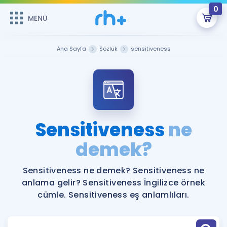
0
MENÜ
MENÜ
Üye Girişi
Ana Sayfa
Sözlük
sensitiveness
Online Dersler
Sepetin Şu An Boş.
Çalışma Paketleri
Remzi Hoca ile seni sınava hazırlayacak onlarca eğitim seni
bekliyor!
Kitaplar ve Kaynaklar
GİRİŞ YAP
Sensitiveness
ne
Katılımcı Görüşleri
demek?
Şifremi Hatırlamıyorum
ÜYE DEĞİLİM
Faydalı Araçlar
Sensitiveness ne demek? Sensitiveness ne
anlama gelir? Sensitiveness İngilizce örnek
Ücretsiz Kaynaklar
Blog
İngilizce Gramer
cümle. Sensitiveness eş anlamlıları.
Hakkımızda
Kariyer
Sözlük
Soru & Cevap
İletişim