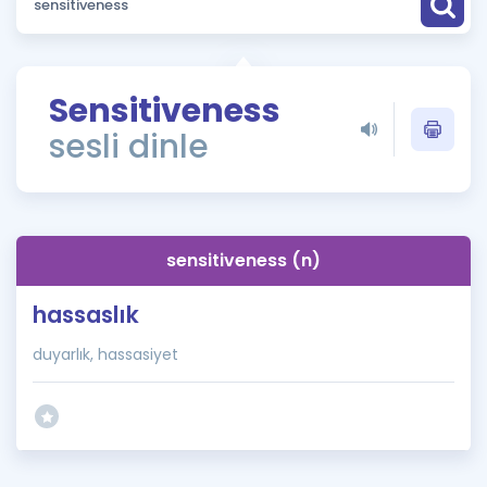
Puan Hesaplama
Rehberlik Aracı
Sensitiveness
ÖSYM Sınav Takvimi
sesli dinle
Kampanyalar
Blog
sensitiveness (n)
İngilizce Gramer
hassaslık
duyarlık, hassasiyet