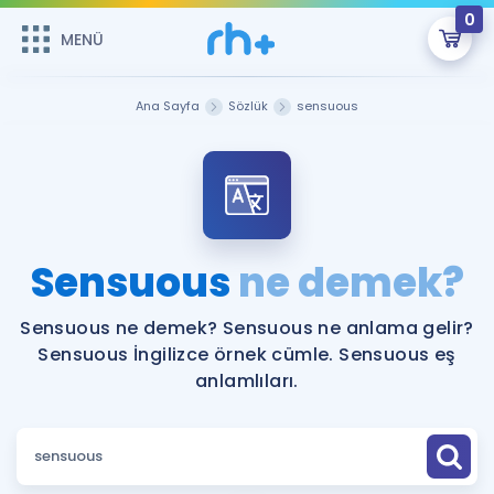
0
MENÜ
MENÜ
Üye Girişi
Ana Sayfa
Sözlük
sensuous
Online Dersler
Sepetin Şu An Boş.
Çalışma Paketleri
Remzi Hoca ile seni sınava hazırlayacak onlarca eğitim seni
bekliyor!
Kitaplar ve Kaynaklar
GİRİŞ YAP
Sensuous
ne demek?
Katılımcı Görüşleri
Şifremi Hatırlamıyorum
Sensuous ne demek? Sensuous ne anlama gelir?
Sensuous İngilizce örnek cümle. Sensuous eş
ÜYE DEĞİLİM
Faydalı Araçlar
anlamlıları.
Ücretsiz Kaynaklar
Blog
İngilizce Gramer
Hakkımızda
Kariyer
Sözlük
Soru & Cevap
İletişim