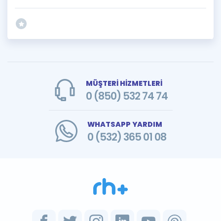
MÜŞTERİ HİZMETLERİ
0 (850) 532 74 74
WHATSAPP YARDIM
0 (532) 365 01 08