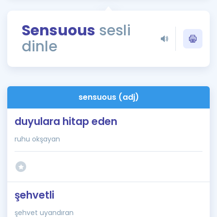
Puan Hesaplama
Sensuous
sesli
Rehberlik Aracı
dinle
ÖSYM Sınav Takvimi
Kampanyalar
Blog
sensuous (adj)
İngilizce Gramer
duyulara hitap eden
ruhu okşayan
şehvetli
şehvet uyandıran