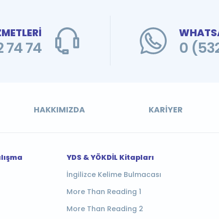
ZMETLERİ
WHATSA
 74 74
0 (53
HAKKIMIZDA
KARIYER
alışma
YDS & YÖKDİL Kitapları
İngilizce Kelime Bulmacası
More Than Reading 1
More Than Reading 2