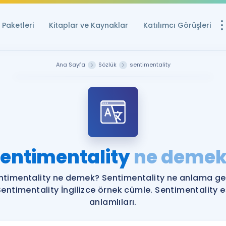
Paketleri
Kitaplar ve Kaynaklar
Katılımcı Görüşleri
Ücretsiz Kayna
Ana Sayfa
Sözlük
sentimentality
YDS ve YÖKDİL içi
Sözlük
İngilizce Sınavları
Puan Hesapla
entimentality
ne demek
YDS ve YÖKDİL P
Remz
Rehberlik Aracı
ntimentality ne demek? Sentimentality ne anlama gel
YDS ve YÖKDİL'e H
Sentimentality İngilizce örnek cümle. Sentimentality e
anlamlıları.
ÖSYM Sınav Ta
Tüm ÖSYM Sınavl