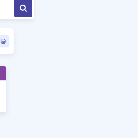
a Özel Fırsatlar
ınavlarla İlgili Haberler
er
 ve Konu Anlatımı