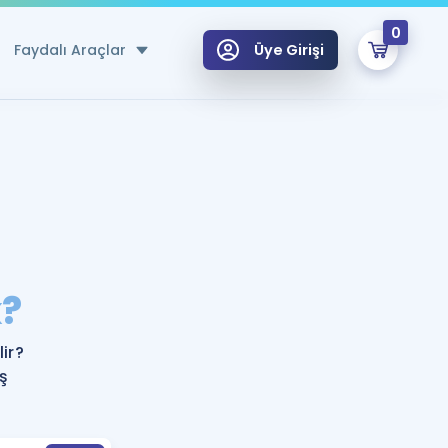
0
Faydalı Araçlar
Üye Girişi
klar
n Ücretsiz Kaynaklar
 için Özel Sözlük
Sepetin Şu An Boş.
ma
?
uan Hesaplama Aracı
i Hoca ile seni sınava hazırlayacak onlarca eğitim seni bekliyor!
Şifremi Hatırlamıyorum
GİRİŞ YAP
ir?
azırlananlar için Öneriler
ş
kvimi
ÜYE DEĞİLİM
arı Tek Takvimde