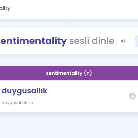
Kampanyalar
Eğitim ve Kitaplar
Blog
YDS - YÖKDİL Tüm S
Sentimentality
sesli dinle
İngilizce Gram
İngilizce Gramer
sentimentality (n)
duygusallık
duygusal olma