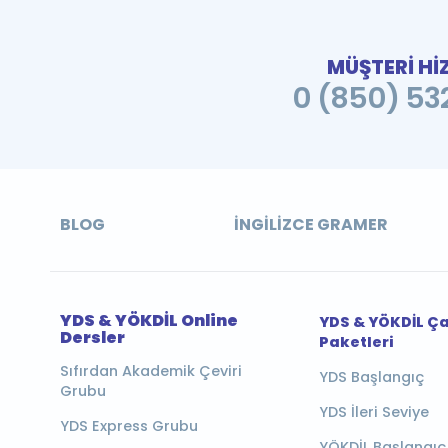
MÜŞTERİ Hİ
0 (850) 532
BLOG
İNGILIZCE GRAMER
YDS & YÖKDİL Online
YDS & YÖKDİL Ç
Dersler
Paketleri
Sıfırdan Akademik Çeviri
YDS Başlangıç
Grubu
YDS İleri Seviye
YDS Express Grubu
YÖKDİL Başlangıç