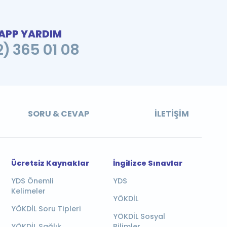
PP YARDIM
2) 365 01 08
SORU & CEVAP
İLETIŞIM
Ücretsiz Kaynaklar
İngilizce Sınavlar
YDS Önemli
YDS
Kelimeler
YÖKDİL
YÖKDİL Soru Tipleri
YÖKDİL Sosyal
YÖKDİL Sağlık
Bilimler