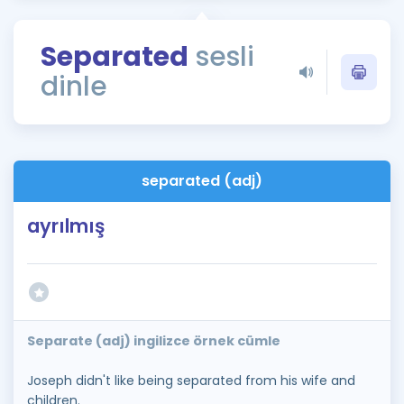
Puan Hesaplama
Separated
sesli
Rehberlik Aracı
dinle
ÖSYM Sınav Takvimi
Kampanyalar
Blog
separated (adj)
İngilizce Gramer
ayrılmış
Separate (adj) ingilizce örnek cümle
Joseph didn't like being separated from his wife and
children.