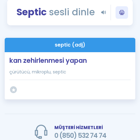
Puan Hesaplama
Septic
sesli dinle
Rehberlik Aracı
ÖSYM Sınav Takvimi
septic (adj)
Kampanyalar
kan zehirlenmesi yapan
Blog
çürütücü, mikroplu, septic
İngilizce Gramer
MÜŞTERİ HİZMETLERİ
0 (850) 532 74 74