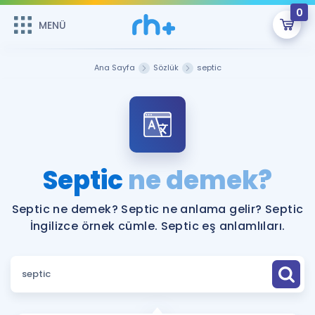
0
MENÜ
MENÜ
Üye Girişi
Ana Sayfa
Sözlük
septic
Online Dersler
Sepetin Şu An Boş.
Çalışma Paketleri
Remzi Hoca ile seni sınava hazırlayacak onlarca eğitim seni
bekliyor!
Kitaplar ve Kaynaklar
GİRİŞ YAP
Septic
ne demek?
Katılımcı Görüşleri
Şifremi Hatırlamıyorum
Septic ne demek? Septic ne anlama gelir? Septic
İngilizce örnek cümle. Septic eş anlamlıları.
ÜYE DEĞİLİM
Faydalı Araçlar
Ücretsiz Kaynaklar
Blog
İngilizce Gramer
Hakkımızda
Kariyer
Sözlük
Soru & Cevap
İletişim