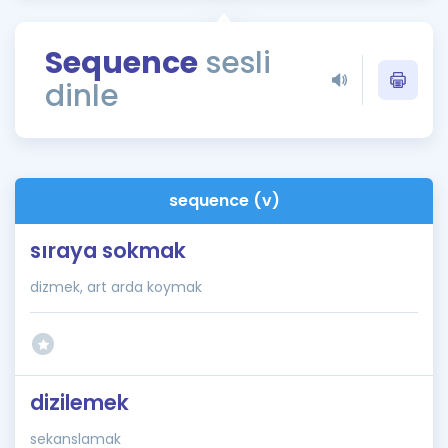
Puan Hesaplama
Sequence
sesli
Rehberlik Aracı
dinle
ÖSYM Sınav Takvimi
Kampanyalar
Blog
sequence (v)
İngilizce Gramer
sıraya sokmak
dizmek, art arda koymak
dizilemek
sekanslamak