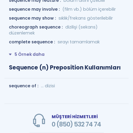
sequence may feature :
bölüm altını çizebilir
sequence may involve :
(film vb.) bölüm içerebilir
sequence may show :
sıklık/frekans gösterilebilir
choreograph sequence :
dizilişi (sekans)
düzenlemek
complete sequence :
sırayı tamamlamak
5 Örnek daha
Sequence (n) Preposition Kullanımları
sequence of :
... dizisi
MÜŞTERİ HİZMETLERİ
0 (850) 532 74 74