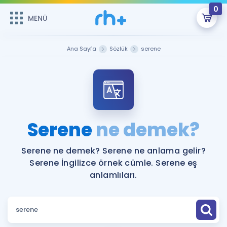
0
MENÜ
MENÜ
Üye Girişi
Ana Sayfa
Sözlük
serene
Online Dersler
Sepetin Şu An Boş.
Çalışma Paketleri
Remzi Hoca ile seni sınava hazırlayacak onlarca eğitim seni
bekliyor!
Kitaplar ve Kaynaklar
GİRİŞ YAP
Serene
ne demek?
Katılımcı Görüşleri
Şifremi Hatırlamıyorum
Serene ne demek? Serene ne anlama gelir?
Serene İngilizce örnek cümle. Serene eş
ÜYE DEĞİLİM
Faydalı Araçlar
anlamlıları.
Ücretsiz Kaynaklar
Blog
İngilizce Gramer
Hakkımızda
Kariyer
Sözlük
Soru & Cevap
İletişim