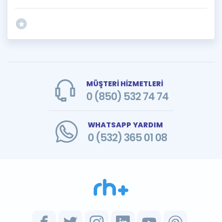
MÜŞTERİ HİZMETLERİ
0 (850) 532 74 74
WHATSAPP YARDIM
0 (532) 365 01 08