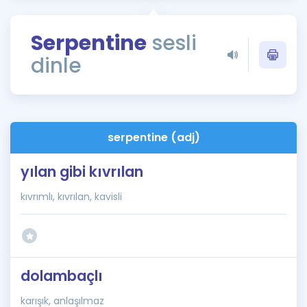
Puan Hesaplama
Serpentine
sesli
Rehberlik Aracı
dinle
ÖSYM Sınav Takvimi
Kampanyalar
Blog
serpentine (adj)
İngilizce Gramer
yılan gibi kıvrılan
kıvrımlı, kıvrılan, kavisli
dolambaçlı
karışık, anlaşılmaz