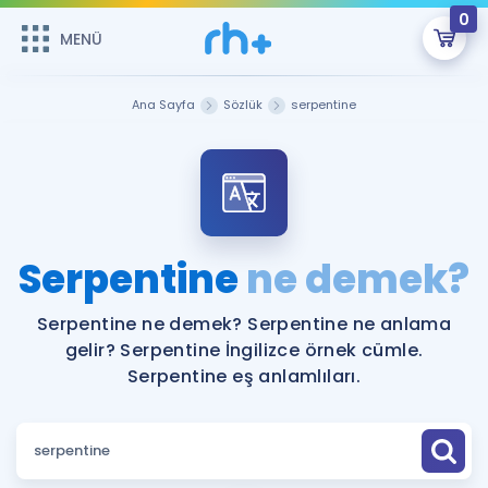
0
MENÜ
MENÜ
Üye Girişi
Ana Sayfa
Sözlük
serpentine
Online Dersler
Sepetin Şu An Boş.
Çalışma Paketleri
Remzi Hoca ile seni sınava hazırlayacak onlarca eğitim seni
bekliyor!
Kitaplar ve Kaynaklar
GİRİŞ YAP
Serpentine
ne demek?
Katılımcı Görüşleri
Şifremi Hatırlamıyorum
Serpentine ne demek? Serpentine ne anlama
gelir? Serpentine İngilizce örnek cümle.
ÜYE DEĞİLİM
Faydalı Araçlar
Serpentine eş anlamlıları.
Ücretsiz Kaynaklar
Blog
İngilizce Gramer
Hakkımızda
Kariyer
Sözlük
Soru & Cevap
İletişim