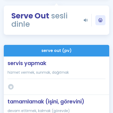
Puan Hesaplama
Serve Out
sesli
Rehberlik Aracı
dinle
ÖSYM Sınav Takvimi
Kampanyalar
Blog
serve out (pv)
İngilizce Gramer
servis yapmak
hizmet vermek, sunmak, dağıtmak
tamamlamak (işini, görevini)
devam ettirmek, kalmak (görevde)