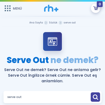
0
MENÜ
MENÜ
Üye Girişi
Ana Sayfa
Sözlük
serve out
Online Dersler
Sepetin Şu An Boş.
Çalışma Paketleri
Remzi Hoca ile seni sınava hazırlayacak onlarca eğitim seni
bekliyor!
Kitaplar ve Kaynaklar
GİRİŞ YAP
Serve Out
ne demek?
Katılımcı Görüşleri
Şifremi Hatırlamıyorum
Serve Out ne demek? Serve Out ne anlama gelir?
Serve Out İngilizce örnek cümle. Serve Out eş
ÜYE DEĞİLİM
Faydalı Araçlar
anlamlıları.
Ücretsiz Kaynaklar
Blog
İngilizce Gramer
Hakkımızda
Kariyer
Sözlük
Soru & Cevap
İletişim