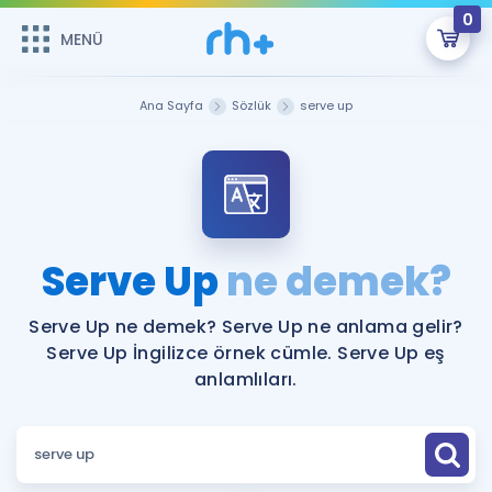
0
MENÜ
MENÜ
Üye Girişi
Ana Sayfa
Sözlük
serve up
Online Dersler
Sepetin Şu An Boş.
Çalışma Paketleri
Remzi Hoca ile seni sınava hazırlayacak onlarca eğitim seni
bekliyor!
Kitaplar ve Kaynaklar
GİRİŞ YAP
Serve Up
ne demek?
Katılımcı Görüşleri
Şifremi Hatırlamıyorum
Serve Up ne demek? Serve Up ne anlama gelir?
Serve Up İngilizce örnek cümle. Serve Up eş
ÜYE DEĞİLİM
Faydalı Araçlar
anlamlıları.
Ücretsiz Kaynaklar
Blog
İngilizce Gramer
Hakkımızda
Kariyer
Sözlük
Soru & Cevap
İletişim