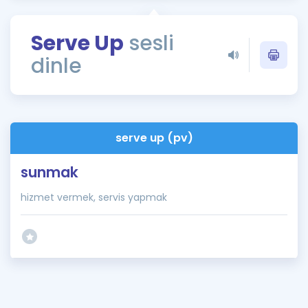
Puan Hesaplama
Serve Up
sesli
Rehberlik Aracı
dinle
ÖSYM Sınav Takvimi
Kampanyalar
Blog
serve up (pv)
İngilizce Gramer
sunmak
hizmet vermek, servis yapmak