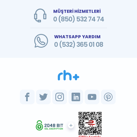
MÜŞTERİ HİZMETLERİ
0 (850) 532 74 74
WHATSAPP YARDIM
0 (532) 365 01 08