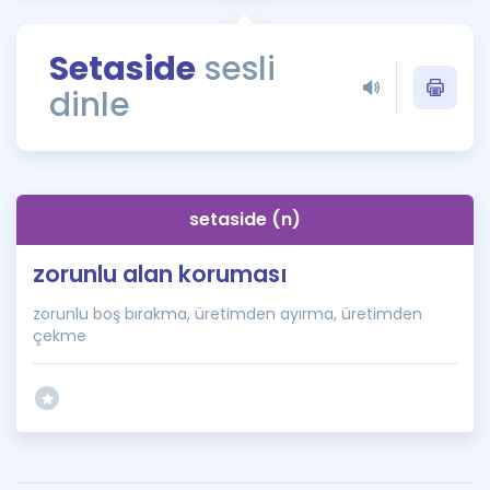
Puan Hesaplama
Setaside
sesli
Rehberlik Aracı
dinle
ÖSYM Sınav Takvimi
Kampanyalar
Blog
setaside (n)
İngilizce Gramer
zorunlu alan koruması
zorunlu boş bırakma, üretimden ayırma, üretimden
çekme