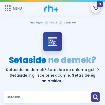
0
MENÜ
MENÜ
Üye Girişi
Ana Sayfa
Sözlük
setaside
Online Dersler
Sepetin Şu An Boş.
Çalışma Paketleri
Remzi Hoca ile seni sınava hazırlayacak onlarca eğitim seni
bekliyor!
Kitaplar ve Kaynaklar
GİRİŞ YAP
Setaside
ne demek?
Katılımcı Görüşleri
Şifremi Hatırlamıyorum
Setaside ne demek? Setaside ne anlama gelir?
Setaside İngilizce örnek cümle. Setaside eş
ÜYE DEĞİLİM
Faydalı Araçlar
anlamlıları.
Ücretsiz Kaynaklar
Blog
İngilizce Gramer
Hakkımızda
Kariyer
Sözlük
Soru & Cevap
İletişim