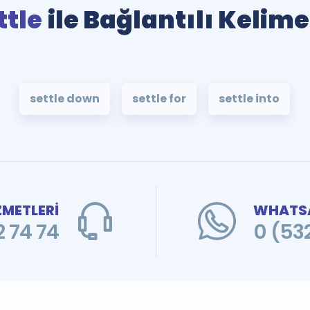
ttle
ile Bağlantılı Kelime
settle down
settle for
settle into
ZMETLERİ
WHATSA
 74 74
0 (53