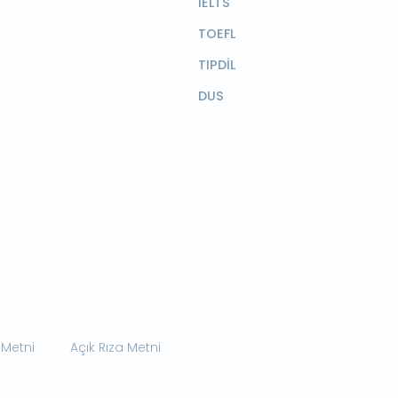
IELTS
TOEFL
TIPDİL
DUS
 Metni
Açık Rıza Metni