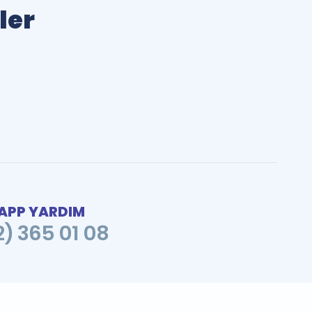
ler
PP YARDIM
2) 365 01 08