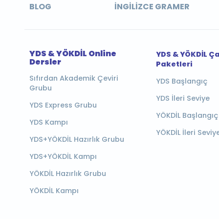
BLOG
İNGILIZCE GRAMER
YDS & YÖKDİL Online
YDS & YÖKDİL Ç
Dersler
Paketleri
Sıfırdan Akademik Çeviri
YDS Başlangıç
Grubu
YDS İleri Seviye
YDS Express Grubu
YÖKDİL Başlangıç
YDS Kampı
YÖKDİL İleri Seviy
YDS+YÖKDİL Hazırlık Grubu
YDS+YÖKDİL Kampı
YÖKDİL Hazırlık Grubu
YÖKDİL Kampı