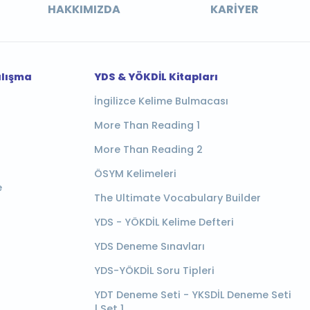
HAKKIMIZDA
KARIYER
alışma
YDS & YÖKDİL Kitapları
İngilizce Kelime Bulmacası
More Than Reading 1
More Than Reading 2
ÖSYM Kelimeleri
e
The Ultimate Vocabulary Builder
YDS - YÖKDİL Kelime Defteri
YDS Deneme Sınavları
YDS-YÖKDİL Soru Tipleri
YDT Deneme Seti - YKSDİL Deneme Seti
| Set 1