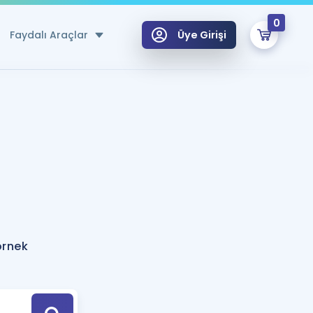
0
Faydalı Araçlar
Üye Girişi
klar
n Ücretsiz Kaynaklar
 için Özel Sözlük
Sepetin Şu An Boş.
ma
uan Hesaplama Aracı
i Hoca ile seni sınava hazırlayacak onlarca eğitim seni bekliyor!
Şifremi Hatırlamıyorum
GİRİŞ YAP
örnek
azırlananlar için Öneriler
kvimi
ÜYE DEĞİLİM
arı Tek Takvimde