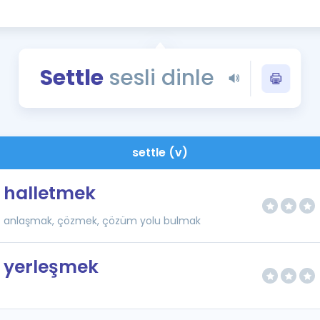
Kampanyalar
Eğitim ve Kitaplar
Blog
Settle
sesli dinle
YDS - YÖKDİL Tüm S
İngilizce Gram
İngilizce Gramer
settle (v)
halletmek
anlaşmak, çözmek, çözüm yolu bulmak
yerleşmek