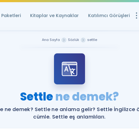
Paketleri
Kitaplar ve Kaynaklar
Katılımcı Görüşleri
Ücretsiz Kayna
Ana Sayfa
Sözlük
settle
YDS ve YÖKDİL içi
Sözlük
İngilizce Sınavları
Puan Hesapla
Settle
ne demek?
YDS ve YÖKDİL P
Remz
Rehberlik Aracı
le ne demek? Settle ne anlama gelir? Settle İngilizce 
YDS ve YÖKDİL'e H
cümle. Settle eş anlamlıları.
ÖSYM Sınav Ta
Tüm ÖSYM Sınavl