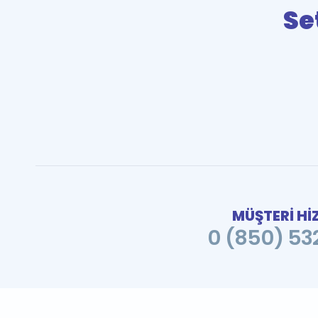
Se
MÜŞTERİ Hİ
0 (850) 532