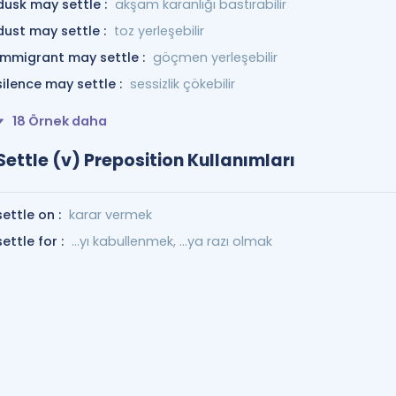
dusk may settle :
akşam karanlığı bastırabilir
dust may settle :
toz yerleşebilir
immigrant may settle :
göçmen yerleşebilir
silence may settle :
sessizlik çökebilir
18 Örnek daha
Settle (v) Preposition Kullanımları
settle on :
karar vermek
settle for :
...yı kabullenmek, ...ya razı olmak