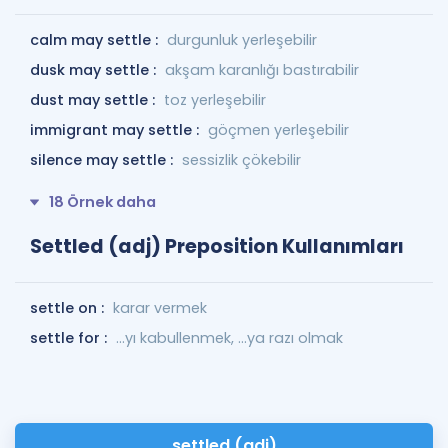
calm may settle :
durgunluk yerleşebilir
dusk may settle :
akşam karanlığı bastırabilir
dust may settle :
toz yerleşebilir
immigrant may settle :
göçmen yerleşebilir
silence may settle :
sessizlik çökebilir
18 Örnek daha
Settled (adj) Preposition Kullanımları
settle on :
karar vermek
settle for :
...yı kabullenmek, ...ya razı olmak
settled (adj)