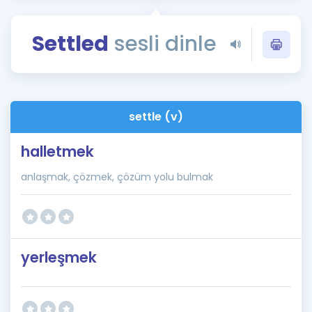
Puan Hesaplama
Settled
sesli dinle
Rehberlik Aracı
ÖSYM Sınav Takvimi
Kampanyalar
settle (v)
Blog
halletmek
İngilizce Gramer
anlaşmak, çözmek, çözüm yolu bulmak
yerleşmek