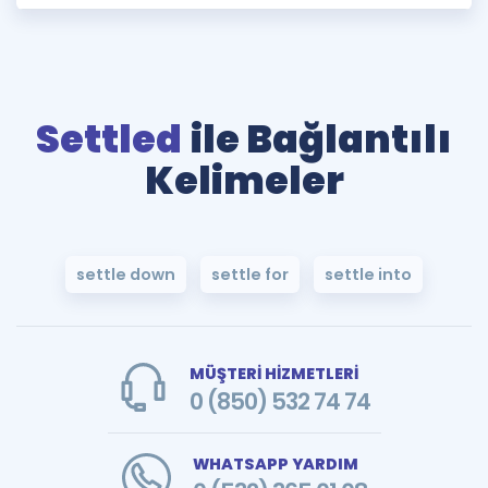
Settled
ile Bağlantılı
Kelimeler
settle down
settle for
settle into
MÜŞTERİ HİZMETLERİ
0 (850) 532 74 74
WHATSAPP YARDIM