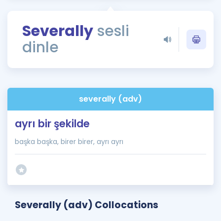
Puan Hesaplama
Severally
sesli
Rehberlik Aracı
dinle
ÖSYM Sınav Takvimi
Kampanyalar
Blog
severally (adv)
İngilizce Gramer
ayrı bir şekilde
başka başka, birer birer, ayrı ayrı
Severally (adv) Collocations