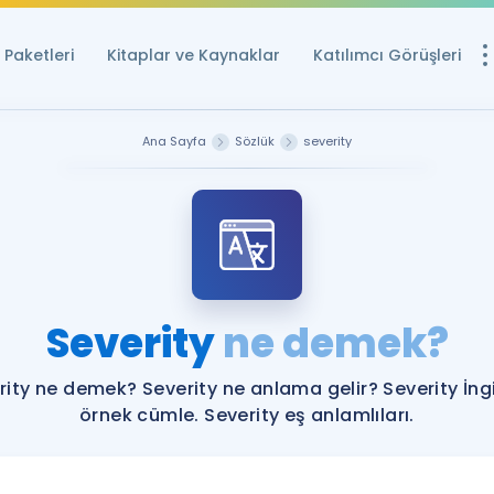
Paketleri
Kitaplar ve Kaynaklar
Katılımcı Görüşleri
Ücretsiz Kayna
Ana Sayfa
Sözlük
severity
YDS ve YÖKDİL içi
Sözlük
İngilizce Sınavları
Puan Hesapla
Severity
ne demek?
YDS ve YÖKDİL P
Remz
Rehberlik Aracı
rity ne demek? Severity ne anlama gelir? Severity İngi
YDS ve YÖKDİL'e H
örnek cümle. Severity eş anlamlıları.
ÖSYM Sınav Ta
Tüm ÖSYM Sınavl