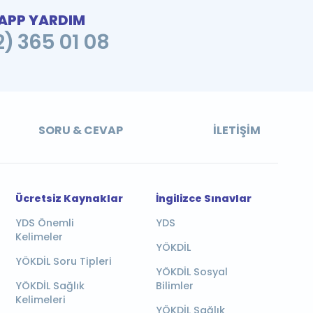
PP YARDIM
2) 365 01 08
SORU & CEVAP
İLETIŞIM
Ücretsiz Kaynaklar
İngilizce Sınavlar
YDS Önemli
YDS
Kelimeler
YÖKDİL
YÖKDİL Soru Tipleri
YÖKDİL Sosyal
YÖKDİL Sağlık
Bilimler
Kelimeleri
YÖKDİL Sağlık