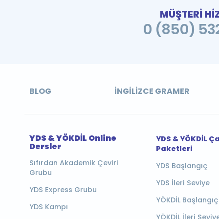
MÜŞTERİ Hİ
0 (850) 532
BLOG
İNGILIZCE GRAMER
YDS & YÖKDİL Online
YDS & YÖKDİL Ç
Dersler
Paketleri
Sıfırdan Akademik Çeviri
YDS Başlangıç
Grubu
YDS İleri Seviye
YDS Express Grubu
YÖKDİL Başlangıç
YDS Kampı
YÖKDİL İleri Seviy