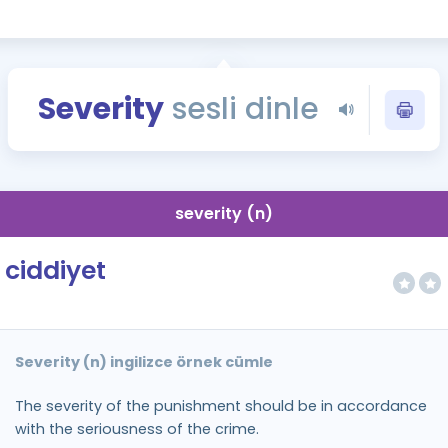
Kampanyalar
Eğitim ve Kitaplar
Blog
Severity
sesli dinle
YDS - YÖKDİL Tüm S
İngilizce Gram
İngilizce Gramer
severity (n)
ciddiyet
Severity (n) ingilizce örnek cümle
The severity of the punishment should be in accordance
with the seriousness of the crime.