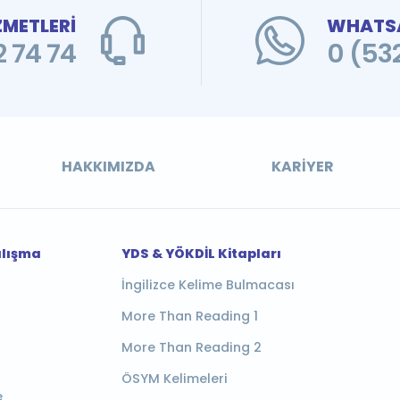
ZMETLERİ
WHATSA
 74 74
0 (53
HAKKIMIZDA
KARIYER
alışma
YDS & YÖKDİL Kitapları
İngilizce Kelime Bulmacası
More Than Reading 1
More Than Reading 2
ÖSYM Kelimeleri
e