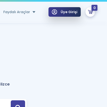
0
Faydalı Araçlar
Üye Girişi
klar
n Ücretsiz Kaynaklar
 için Özel Sözlük
Sepetin Şu An Boş.
ma
uan Hesaplama Aracı
i Hoca ile seni sınava hazırlayacak onlarca eğitim seni bekliyor!
Şifremi Hatırlamıyorum
GİRİŞ YAP
lizce
azırlananlar için Öneriler
kvimi
ÜYE DEĞİLİM
arı Tek Takvimde