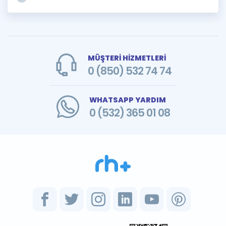
MÜŞTERİ HİZMETLERİ
0 (850) 532 74 74
WHATSAPP YARDIM
0 (532) 365 01 08