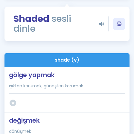
Puan Hesaplama
Shaded
sesli
Rehberlik Aracı
dinle
ÖSYM Sınav Takvimi
Kampanyalar
Blog
shade (v)
İngilizce Gramer
gölge yapmak
ışıktan korumak, güneşten korumak
değişmek
dönüşmek