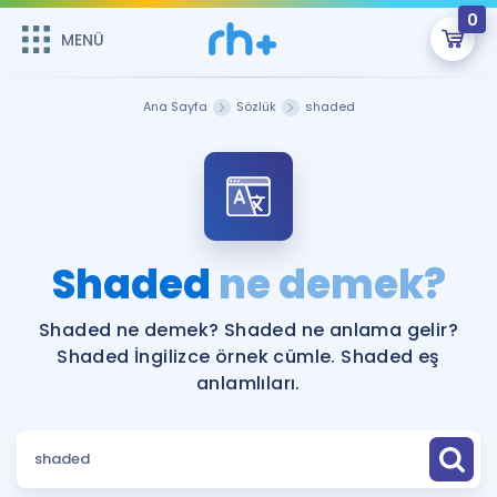
0
MENÜ
MENÜ
Üye Girişi
Ana Sayfa
Sözlük
shaded
Online Dersler
Sepetin Şu An Boş.
Çalışma Paketleri
Remzi Hoca ile seni sınava hazırlayacak onlarca eğitim seni
bekliyor!
Kitaplar ve Kaynaklar
GİRİŞ YAP
Shaded
ne demek?
Katılımcı Görüşleri
Şifremi Hatırlamıyorum
Shaded ne demek? Shaded ne anlama gelir?
Shaded İngilizce örnek cümle. Shaded eş
ÜYE DEĞİLİM
Faydalı Araçlar
anlamlıları.
Ücretsiz Kaynaklar
Blog
İngilizce Gramer
Hakkımızda
Kariyer
Sözlük
Soru & Cevap
İletişim