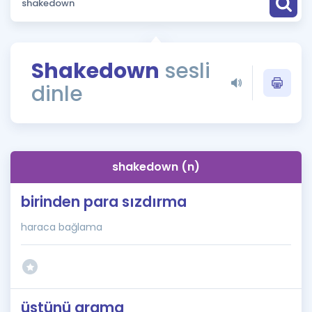
Puan Hesaplama
Rehberlik Aracı
Shakedown
sesli
ÖSYM Sınav Takvimi
dinle
Kampanyalar
Blog
shakedown (n)
İngilizce Gramer
birinden para sızdırma
haraca bağlama
üstünü arama