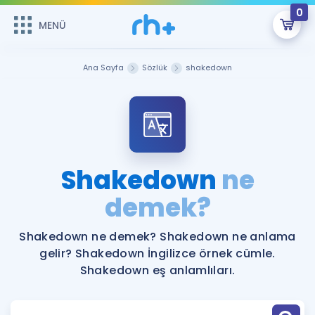
0
MENÜ
MENÜ
Üye Girişi
Ana Sayfa
Sözlük
shakedown
Online Dersler
Sepetin Şu An Boş.
Çalışma Paketleri
Remzi Hoca ile seni sınava hazırlayacak onlarca eğitim seni
bekliyor!
Kitaplar ve Kaynaklar
GİRİŞ YAP
Shakedown
ne
Katılımcı Görüşleri
demek?
Şifremi Hatırlamıyorum
ÜYE DEĞİLİM
Faydalı Araçlar
Shakedown ne demek? Shakedown ne anlama
gelir? Shakedown İngilizce örnek cümle.
Ücretsiz Kaynaklar
Blog
İngilizce Gramer
Shakedown eş anlamlıları.
Hakkımızda
Kariyer
Sözlük
Soru & Cevap
İletişim