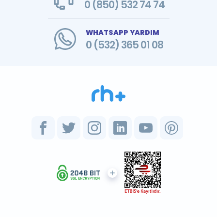
0 (850) 532 74 74
WHATSAPP YARDIM
0 (532) 365 01 08