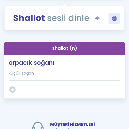
Puan Hesaplama
Shallot
sesli dinle
Rehberlik Aracı
ÖSYM Sınav Takvimi
Kampanyalar
shallot (n)
Blog
arpacık soğanı
İngilizce Gramer
küçük soğan
MÜŞTERİ HİZMETLERİ