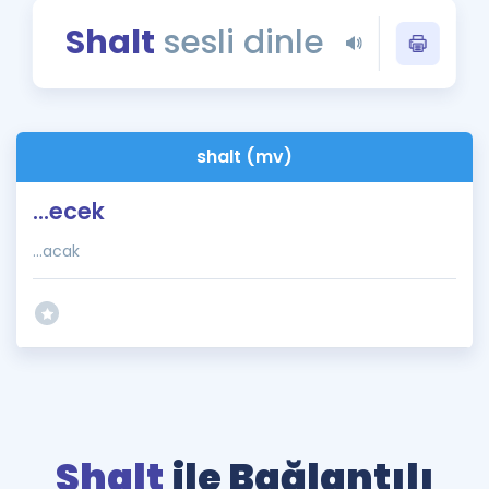
Puan Hesaplama
Shalt
sesli dinle
Rehberlik Aracı
ÖSYM Sınav Takvimi
shalt (mv)
Kampanyalar
...ecek
Blog
...acak
İngilizce Gramer
Shalt
ile Bağlantılı