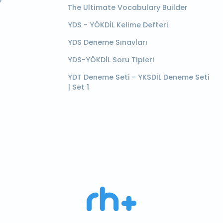
e
The Ultimate Vocabulary Builder
YDS - YÖKDİL Kelime Defteri
YDS Deneme Sınavları
YDS-YÖKDİL Soru Tipleri
YDT Deneme Seti - YKSDİL Deneme Seti
| Set 1