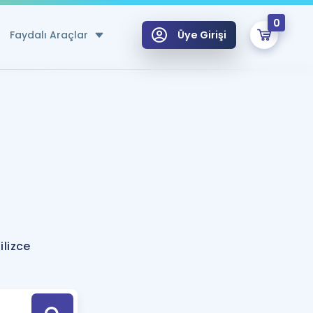
0
Faydalı Araçlar
Üye Girişi
klar
n Ücretsiz Kaynaklar
 için Özel Sözlük
Sepetin Şu An Boş.
ma
uan Hesaplama Aracı
i Hoca ile seni sınava hazırlayacak onlarca eğitim seni bekliyor!
Şifremi Hatırlamıyorum
GİRİŞ YAP
lizce
azırlananlar için Öneriler
kvimi
ÜYE DEĞİLİM
arı Tek Takvimde