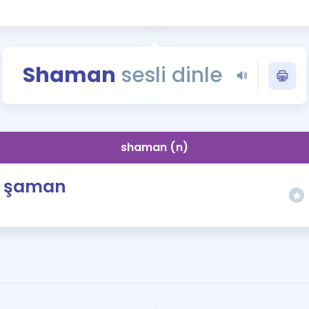
Kampanyalar
Eğitim ve Kitaplar
Blog
Shaman
sesli dinle
YDS - YÖKDİL Tüm S
İngilizce Gram
İngilizce Gramer
shaman (n)
şaman