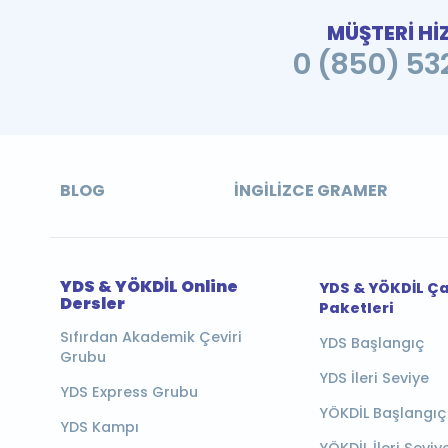
MÜŞTERİ Hİ
0 (850) 532
BLOG
İNGILIZCE GRAMER
YDS & YÖKDİL Online
YDS & YÖKDİL Ç
Dersler
Paketleri
Sıfırdan Akademik Çeviri
YDS Başlangıç
Grubu
YDS İleri Seviye
YDS Express Grubu
YÖKDİL Başlangıç
YDS Kampı