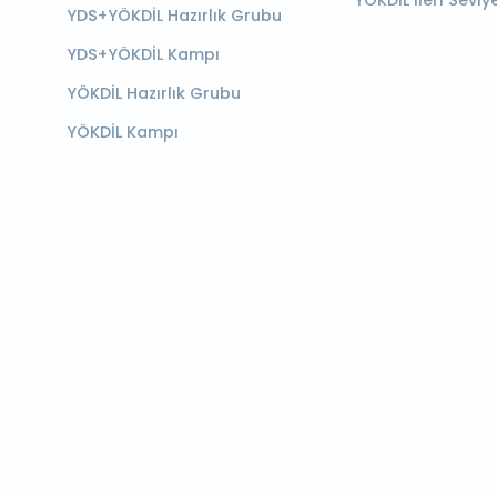
YÖKDİL İleri Seviy
YDS+YÖKDİL Hazırlık Grubu
YDS+YÖKDİL Kampı
YÖKDİL Hazırlık Grubu
YÖKDİL Kampı