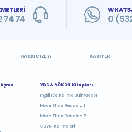
ZMETLERİ
WHATSA
 74 74
0 (53
HAKKIMIZDA
KARIYER
alışma
YDS & YÖKDİL Kitapları
İngilizce Kelime Bulmacası
More Than Reading 1
More Than Reading 2
ÖSYM Kelimeleri