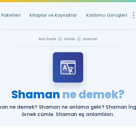
Paketleri
Kitaplar ve Kaynaklar
Katılımcı Görüşleri
Ücretsiz Kayna
Ana Sayfa
Sözlük
shaman
YDS ve YÖKDİL içi
Sözlük
İngilizce Sınavları
Puan Hesapla
Shaman
ne demek?
YDS ve YÖKDİL P
Remz
Rehberlik Aracı
an ne demek? Shaman ne anlama gelir? Shaman İngi
YDS ve YÖKDİL'e H
örnek cümle. Shaman eş anlamlıları.
ÖSYM Sınav Ta
Tüm ÖSYM Sınavl