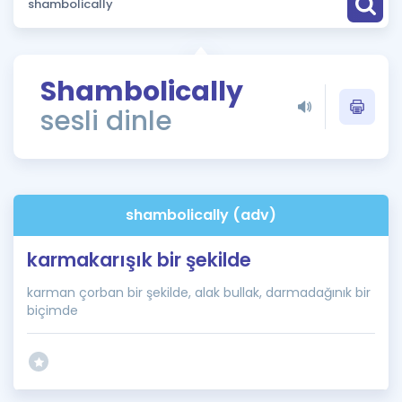
Puan Hesaplama
Rehberlik Aracı
Shambolically
ÖSYM Sınav Takvimi
sesli dinle
Kampanyalar
Blog
shambolically (adv)
İngilizce Gramer
karmakarışık bir şekilde
karman çorban bir şekilde, alak bullak, darmadağınık bir
biçimde