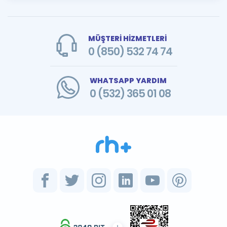
MÜŞTERİ HİZMETLERİ
0 (850) 532 74 74
WHATSAPP YARDIM
0 (532) 365 01 08