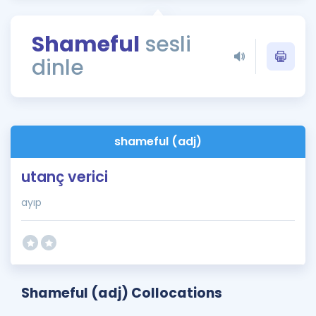
Puan Hesaplama
Shameful
sesli
Rehberlik Aracı
dinle
ÖSYM Sınav Takvimi
Kampanyalar
Blog
shameful (adj)
İngilizce Gramer
utanç verici
ayıp
Shameful (adj) Collocations