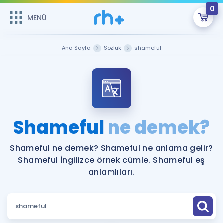
0
MENÜ
MENÜ
Üye Girişi
Ana Sayfa
Sözlük
shameful
Online Dersler
Sepetin Şu An Boş.
Çalışma Paketleri
Remzi Hoca ile seni sınava hazırlayacak onlarca eğitim seni
bekliyor!
Kitaplar ve Kaynaklar
GİRİŞ YAP
Shameful
ne demek?
Katılımcı Görüşleri
Şifremi Hatırlamıyorum
Shameful ne demek? Shameful ne anlama gelir?
Shameful İngilizce örnek cümle. Shameful eş
ÜYE DEĞİLİM
Faydalı Araçlar
anlamlıları.
Ücretsiz Kaynaklar
Blog
İngilizce Gramer
Hakkımızda
Kariyer
Sözlük
Soru & Cevap
İletişim