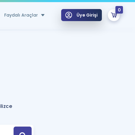
0
Faydalı Araçlar
Üye Girişi
klar
n Ücretsiz Kaynaklar
 için Özel Sözlük
Sepetin Şu An Boş.
ma
uan Hesaplama Aracı
i Hoca ile seni sınava hazırlayacak onlarca eğitim seni bekliyor!
Şifremi Hatırlamıyorum
GİRİŞ YAP
lizce
azırlananlar için Öneriler
kvimi
ÜYE DEĞİLİM
arı Tek Takvimde