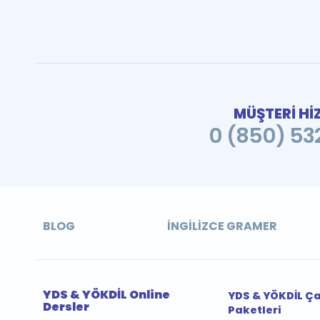
MÜŞTERİ Hİ
0 (850) 532
BLOG
İNGILIZCE GRAMER
YDS & YÖKDİL Online
YDS & YÖKDİL Ç
Dersler
Paketleri