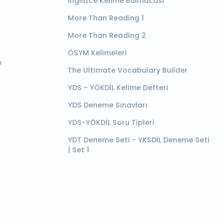
İngilizce Kelime Bulmacası
More Than Reading 1
More Than Reading 2
ÖSYM Kelimeleri
e
The Ultimate Vocabulary Builder
YDS - YÖKDİL Kelime Defteri
YDS Deneme Sınavları
YDS-YÖKDİL Soru Tipleri
YDT Deneme Seti - YKSDİL Deneme Seti
| Set 1