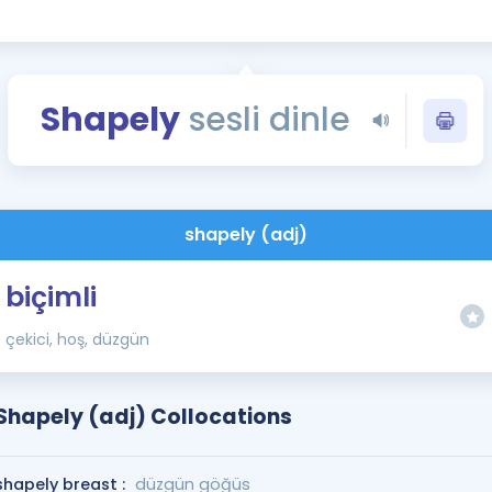
Kampanyalar
Eğitim ve Kitaplar
Blog
Shapely
sesli dinle
YDS - YÖKDİL Tüm S
İngilizce Gram
İngilizce Gramer
shapely (adj)
biçimli
çekici, hoş, düzgün
Shapely (adj) Collocations
shapely breast :
düzgün göğüs