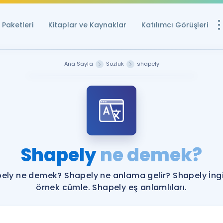
Paketleri
Kitaplar ve Kaynaklar
Katılımcı Görüşleri
Ücretsiz Kayna
Ana Sayfa
Sözlük
shapely
YDS ve YÖKDİL içi
Sözlük
İngilizce Sınavları
Puan Hesapla
Shapely
ne demek?
YDS ve YÖKDİL P
Remz
Rehberlik Aracı
ely ne demek? Shapely ne anlama gelir? Shapely İngi
YDS ve YÖKDİL'e H
örnek cümle. Shapely eş anlamlıları.
ÖSYM Sınav Ta
Tüm ÖSYM Sınavl