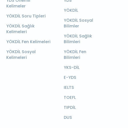
YDS Önemli
YDS
Kelimeler
YÖKDİL
YÖKDİL Soru Tipleri
YÖKDİL Sosyal
YÖKDİL Sağlık
Bilimler
Kelimeleri
YÖKDİL Sağlık
YÖKDİL Fen Kelimeleri
Bilimleri
YÖKDİL Sosyal
YÖKDİL Fen
Kelimeleri
Bilimleri
YKS-DİL
E-YDS
IELTS
TOEFL
TIPDİL
DUS