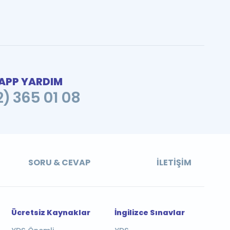
PP YARDIM
2) 365 01 08
SORU & CEVAP
İLETIŞIM
Ücretsiz Kaynaklar
İngilizce Sınavlar