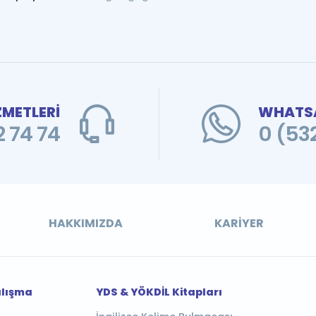
ZMETLERİ
WHATSA
 74 74
0 (53
HAKKIMIZDA
KARIYER
alışma
YDS & YÖKDİL Kitapları