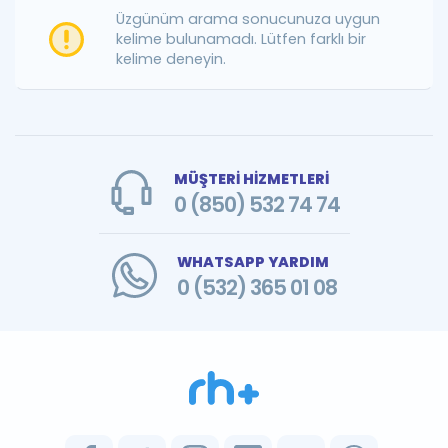
Puan Hesaplama
Üzgünüm arama sonucunuza uygun
kelime bulunamadı. Lütfen farklı bir
kelime deneyin.
Rehberlik Aracı
ÖSYM Sınav Takvimi
Kampanyalar
MÜŞTERİ HİZMETLERİ
Blog
0 (850) 532 74 74
İngilizce Gramer
WHATSAPP YARDIM
0 (532) 365 01 08