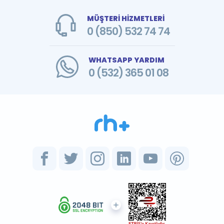
MÜŞTERİ HİZMETLERİ
0 (850) 532 74 74
WHATSAPP YARDIM
0 (532) 365 01 08