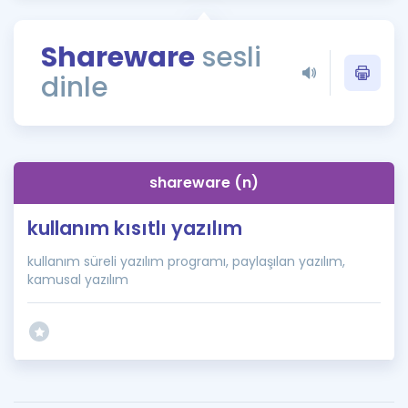
Puan Hesaplama
Shareware
sesli
Rehberlik Aracı
dinle
ÖSYM Sınav Takvimi
Kampanyalar
Blog
shareware (n)
İngilizce Gramer
kullanım kısıtlı yazılım
kullanım süreli yazılım programı, paylaşılan yazılım,
kamusal yazılım