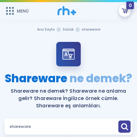
0
MENÜ
MENÜ
Üye Girişi
Ana Sayfa
Sözlük
shareware
Online Dersler
Sepetin Şu An Boş.
Çalışma Paketleri
Remzi Hoca ile seni sınava hazırlayacak onlarca eğitim seni
bekliyor!
Kitaplar ve Kaynaklar
GİRİŞ YAP
Shareware
ne demek?
Katılımcı Görüşleri
Şifremi Hatırlamıyorum
Shareware ne demek? Shareware ne anlama
gelir? Shareware İngilizce örnek cümle.
ÜYE DEĞİLİM
Faydalı Araçlar
Shareware eş anlamlıları.
Ücretsiz Kaynaklar
Blog
İngilizce Gramer
Hakkımızda
Kariyer
Sözlük
Soru & Cevap
İletişim