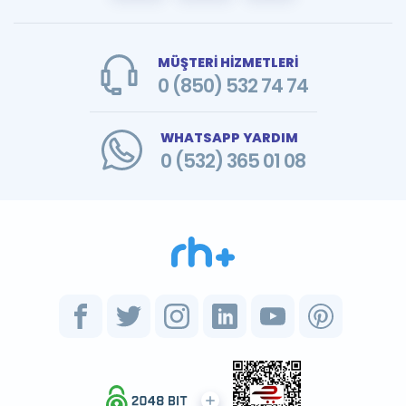
MÜŞTERİ HİZMETLERİ
0 (850) 532 74 74
WHATSAPP YARDIM
0 (532) 365 01 08