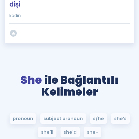
dişi
kadın
She
ile Bağlantılı
Kelimeler
pronoun
subject pronoun
s/he
she's
she'll
she'd
she-