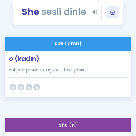
Puan Hesaplama
She
sesli dinle
Rehberlik Aracı
ÖSYM Sınav Takvimi
she (pron)
Kampanyalar
o (kadın)
Blog
subject pronoun, üçüncü tekil şahıs
İngilizce Gramer
she (n)