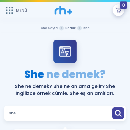
0
MENÜ
MENÜ
Üye Girişi
Ana Sayfa
Sözlük
she
Online Dersler
Sepetin Şu An Boş.
Çalışma Paketleri
Remzi Hoca ile seni sınava hazırlayacak onlarca eğitim seni
bekliyor!
Kitaplar ve Kaynaklar
GİRİŞ YAP
She
ne demek?
Katılımcı Görüşleri
Şifremi Hatırlamıyorum
She ne demek? She ne anlama gelir? She
İngilizce örnek cümle. She eş anlamlıları.
ÜYE DEĞİLİM
Faydalı Araçlar
Ücretsiz Kaynaklar
Blog
İngilizce Gramer
Hakkımızda
Kariyer
Sözlük
Soru & Cevap
İletişim