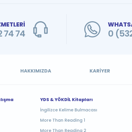
ZMETLERİ
WHATSA
 74 74
0 (53
HAKKIMIZDA
KARIYER
alışma
YDS & YÖKDİL Kitapları
İngilizce Kelime Bulmacası
More Than Reading 1
More Than Reading 2