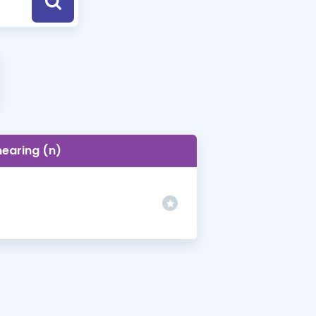
a Özel Fırsatlar
ınavlarla İlgili Haberler
er
 ve Konu Anlatımı
hearing (n)