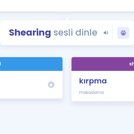
Kampanyalar
Eğitim ve Kitaplar
Blog
Shearing
sesli dinle
YDS - YÖKDİL Tüm S
İngilizce Gram
İngilizce Gramer
)
s
kırpma
makaslama