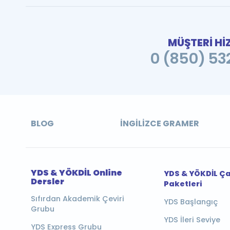
MÜŞTERİ Hİ
0 (850) 532
BLOG
İNGILIZCE GRAMER
YDS & YÖKDİL Online
YDS & YÖKDİL Ç
Dersler
Paketleri
Sıfırdan Akademik Çeviri
YDS Başlangıç
Grubu
YDS İleri Seviye
YDS Express Grubu