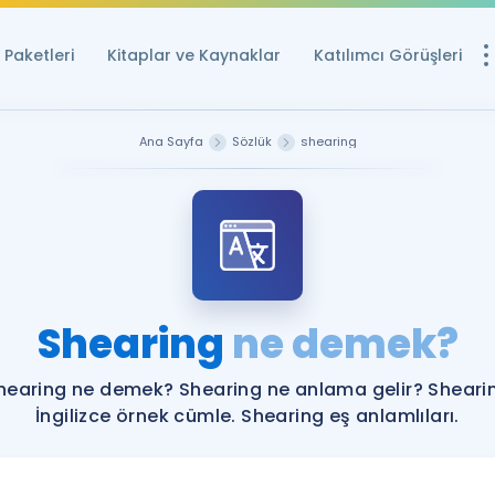
Paketleri
Kitaplar ve Kaynaklar
Katılımcı Görüşleri
Ücretsiz Kayna
Ana Sayfa
Sözlük
shearing
YDS ve YÖKDİL içi
Sözlük
İngilizce Sınavları
Puan Hesapla
Shearing
ne demek?
YDS ve YÖKDİL P
Remz
Rehberlik Aracı
hearing ne demek? Shearing ne anlama gelir? Sheari
YDS ve YÖKDİL'e H
İngilizce örnek cümle. Shearing eş anlamlıları.
ÖSYM Sınav Ta
Tüm ÖSYM Sınavl