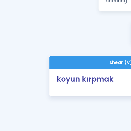
shear (v
koyun kırpmak