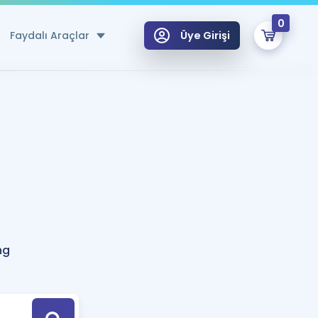
0
Faydalı Araçlar
Üye Girişi
klar
n Ücretsiz Kaynaklar
 için Özel Sözlük
Sepetin Şu An Boş.
ma
uan Hesaplama Aracı
i Hoca ile seni sınava hazırlayacak onlarca eğitim seni bekliyor!
Şifremi Hatırlamıyorum
GİRİŞ YAP
ng
azırlananlar için Öneriler
kvimi
ÜYE DEĞİLİM
arı Tek Takvimde