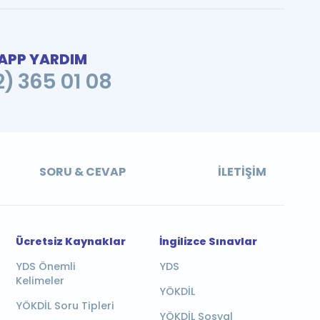
PP YARDIM
2) 365 01 08
SORU & CEVAP
İLETIŞIM
Ücretsiz Kaynaklar
İngilizce Sınavlar
YDS Önemli
YDS
Kelimeler
YÖKDİL
YÖKDİL Soru Tipleri
YÖKDİL Sosyal