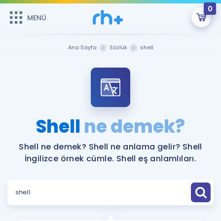
0
MENÜ
MENÜ
Üye Girişi
Ana Sayfa
Sözlük
shell
Online Dersler
Sepetin Şu An Boş.
Çalışma Paketleri
Remzi Hoca ile seni sınava hazırlayacak onlarca eğitim seni
bekliyor!
Kitaplar ve Kaynaklar
GİRİŞ YAP
Shell
ne demek?
Katılımcı Görüşleri
Şifremi Hatırlamıyorum
Shell ne demek? Shell ne anlama gelir? Shell
İngilizce örnek cümle. Shell eş anlamlıları.
ÜYE DEĞİLİM
Faydalı Araçlar
Ücretsiz Kaynaklar
Blog
İngilizce Gramer
Hakkımızda
Kariyer
Sözlük
Soru & Cevap
İletişim