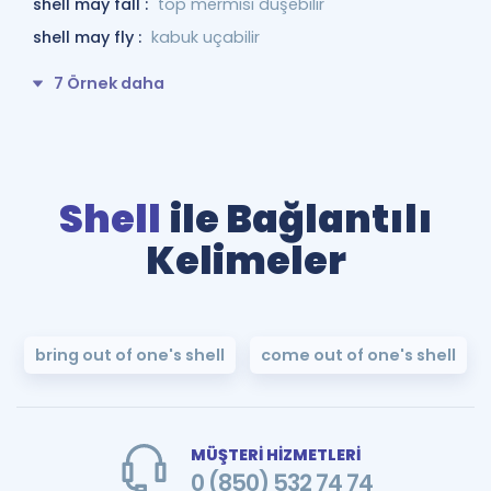
shell may fall :
top mermisi düşebilir
shell may fly :
kabuk uçabilir
7 Örnek daha
Shell
ile Bağlantılı
Kelimeler
bring out of one's shell
come out of one's shell
MÜŞTERİ HİZMETLERİ
0 (850) 532 74 74