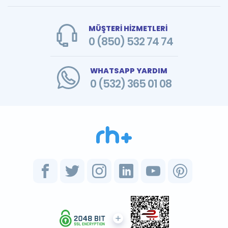
MÜŞTERİ HİZMETLERİ
0 (850) 532 74 74
WHATSAPP YARDIM
0 (532) 365 01 08