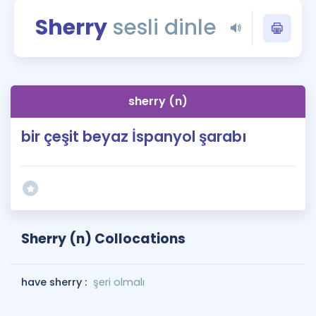
Puan Hesaplama
Sherry
sesli dinle
Rehberlik Aracı
ÖSYM Sınav Takvimi
sherry (n)
Kampanyalar
bir çeşit beyaz İspanyol şarabı
Blog
İngilizce Gramer
Sherry (n) Collocations
have sherry :
şeri olmalı