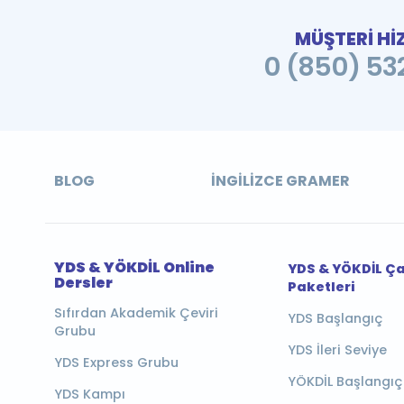
MÜŞTERİ Hİ
0 (850) 532
BLOG
İNGILIZCE GRAMER
YDS & YÖKDİL Online
YDS & YÖKDİL Ç
Dersler
Paketleri
Sıfırdan Akademik Çeviri
YDS Başlangıç
Grubu
YDS İleri Seviye
YDS Express Grubu
YÖKDİL Başlangıç
YDS Kampı