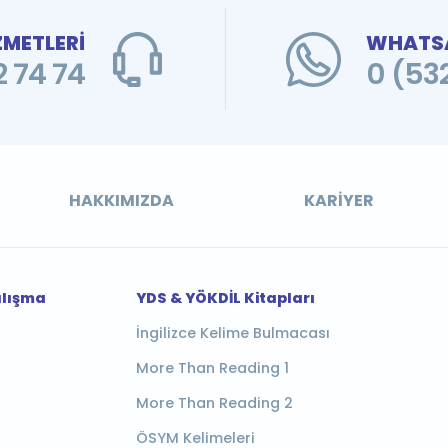
ZMETLERİ
WHATSA
 74 74
0 (53
HAKKIMIZDA
KARIYER
alışma
YDS & YÖKDİL Kitapları
İngilizce Kelime Bulmacası
More Than Reading 1
More Than Reading 2
ÖSYM Kelimeleri