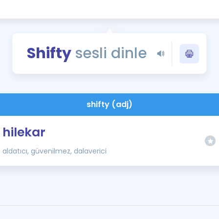
Kampanyalar
Eğitim ve Kitaplar
Blog
Shifty
sesli dinle
YDS - YÖKDİL Tüm S
İngilizce Gram
İngilizce Gramer
shifty (adj)
hilekar
aldatıcı, güvenilmez, dalaverici