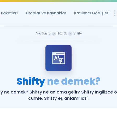
Paketleri
Kitaplar ve Kaynaklar
Katılımcı Görüşleri
Ücretsiz Kayna
Ana Sayfa
Sözlük
shifty
YDS ve YÖKDİL içi
Sözlük
İngilizce Sınavları
Puan Hesapla
Shifty
ne demek?
YDS ve YÖKDİL P
Remz
Rehberlik Aracı
ty ne demek? Shifty ne anlama gelir? Shifty İngilizce 
YDS ve YÖKDİL'e H
cümle. Shifty eş anlamlıları.
ÖSYM Sınav Ta
Tüm ÖSYM Sınavl