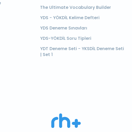
e
The Ultimate Vocabulary Builder
YDS - YÖKDİL Kelime Defteri
YDS Deneme Sınavları
YDS-YÖKDİL Soru Tipleri
YDT Deneme Seti - YKSDİL Deneme Seti
| Set 1