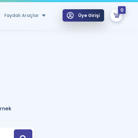
0
Faydalı Araçlar
Üye Girişi
klar
n Ücretsiz Kaynaklar
 için Özel Sözlük
Sepetin Şu An Boş.
ma
uan Hesaplama Aracı
i Hoca ile seni sınava hazırlayacak onlarca eğitim seni bekliyor!
Şifremi Hatırlamıyorum
GİRİŞ YAP
örnek
azırlananlar için Öneriler
kvimi
ÜYE DEĞİLİM
arı Tek Takvimde