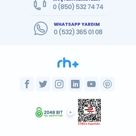
0 (850) 532 74 74
WHATSAPP YARDIM
0 (532) 365 01 08