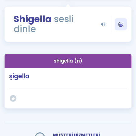
Puan Hesaplama
Shigella
sesli
Rehberlik Aracı
dinle
ÖSYM Sınav Takvimi
Kampanyalar
Blog
shigella (n)
İngilizce Gramer
şigella
MÜŞTERİ HİZMETLERİ