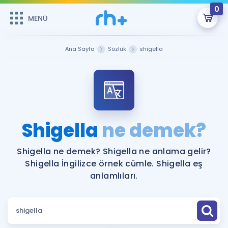
0
MENÜ
MENÜ
Üye Girişi
Ana Sayfa
Sözlük
shigella
Online Dersler
Sepetin Şu An Boş.
Çalışma Paketleri
Remzi Hoca ile seni sınava hazırlayacak onlarca eğitim seni
bekliyor!
Kitaplar ve Kaynaklar
GİRİŞ YAP
Shigella
ne demek?
Katılımcı Görüşleri
Şifremi Hatırlamıyorum
Shigella ne demek? Shigella ne anlama gelir?
Shigella İngilizce örnek cümle. Shigella eş
ÜYE DEĞİLİM
Faydalı Araçlar
anlamlıları.
Ücretsiz Kaynaklar
Blog
İngilizce Gramer
Hakkımızda
Kariyer
Sözlük
Soru & Cevap
İletişim