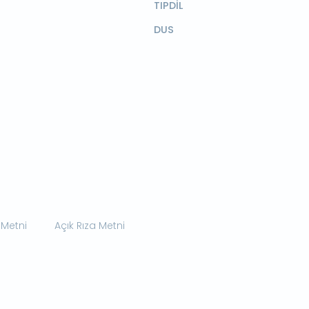
TIPDİL
DUS
 Metni
Açık Rıza Metni