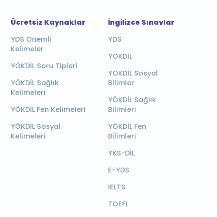
Ücretsiz Kaynaklar
İngilizce Sınavlar
YDS Önemli
YDS
Kelimeler
YÖKDİL
YÖKDİL Soru Tipleri
YÖKDİL Sosyal
YÖKDİL Sağlık
Bilimler
Kelimeleri
YÖKDİL Sağlık
YÖKDİL Fen Kelimeleri
Bilimleri
YÖKDİL Sosyal
YÖKDİL Fen
Kelimeleri
Bilimleri
YKS-DİL
E-YDS
IELTS
TOEFL