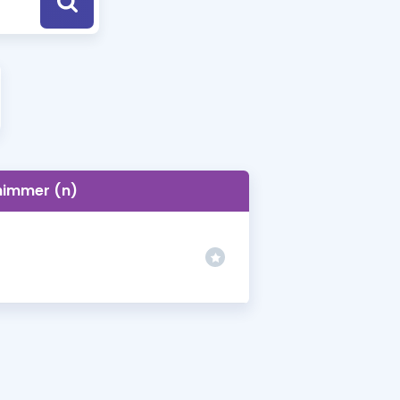
a Özel Fırsatlar
ınavlarla İlgili Haberler
er
 ve Konu Anlatımı
himmer (n)