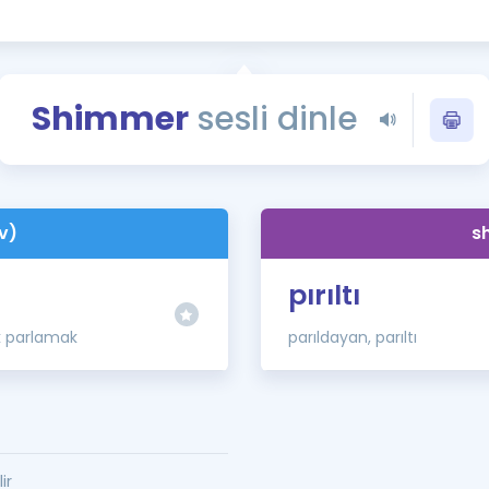
Kampanyalar
Eğitim ve Kitaplar
Blog
Shimmer
sesli dinle
YDS - YÖKDİL Tüm S
İngilizce Gram
İngilizce Gramer
v)
s
pırıltı
ik parlamak
parıldayan, parıltı
ir