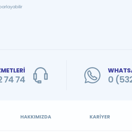
parlayabilir
ZMETLERİ
WHATSA
 74 74
0 (53
HAKKIMIZDA
KARIYER