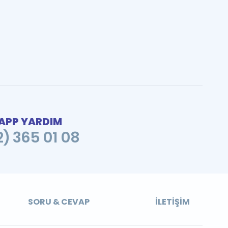
PP YARDIM
2) 365 01 08
SORU & CEVAP
İLETIŞIM