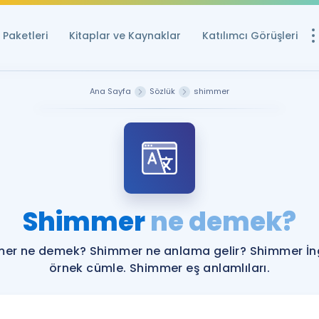
Paketleri
Kitaplar ve Kaynaklar
Katılımcı Görüşleri
Ücretsiz Kayna
Ana Sayfa
Sözlük
shimmer
YDS ve YÖKDİL içi
Sözlük
İngilizce Sınavları
Puan Hesapla
Shimmer
ne demek?
YDS ve YÖKDİL P
Remz
Rehberlik Aracı
er ne demek? Shimmer ne anlama gelir? Shimmer İng
YDS ve YÖKDİL'e H
örnek cümle. Shimmer eş anlamlıları.
ÖSYM Sınav Ta
Tüm ÖSYM Sınavl