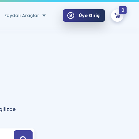
0
Faydalı Araçlar
Üye Girişi
klar
n Ücretsiz Kaynaklar
 için Özel Sözlük
Sepetin Şu An Boş.
ma
uan Hesaplama Aracı
i Hoca ile seni sınava hazırlayacak onlarca eğitim seni bekliyor!
Şifremi Hatırlamıyorum
GİRİŞ YAP
ilizce
azırlananlar için Öneriler
kvimi
ÜYE DEĞİLİM
arı Tek Takvimde