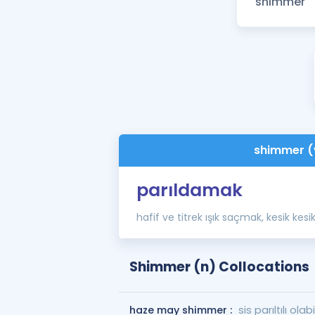
shimmer (
parıldamak
hafif ve titrek ışık saçmak, kesik kes
Shimmer (n) Collocations
haze may shimmer :
sis parıltılı olabil