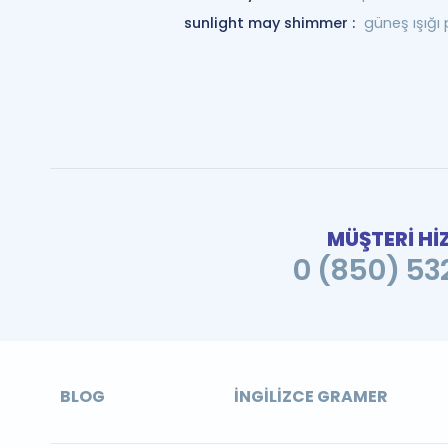
sunlight may shimmer :
güneş ışığı 
MÜŞTERİ Hİ
0 (850) 532
BLOG
İNGILIZCE GRAMER