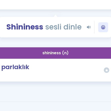
Kampanyalar
Eğitim ve Kitaplar
Blog
Shininess
sesli dinle
YDS - YÖKDİL Tüm S
İngilizce Gram
İngilizce Gramer
shininess (n)
parlaklık