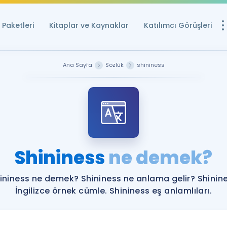
Paketleri
Kitaplar ve Kaynaklar
Katılımcı Görüşleri
Ücretsiz Kayna
Ana Sayfa
Sözlük
shininess
YDS ve YÖKDİL içi
Sözlük
İngilizce Sınavları
Puan Hesapla
Shininess
ne demek?
YDS ve YÖKDİL P
Remz
Rehberlik Aracı
ininess ne demek? Shininess ne anlama gelir? Shinin
YDS ve YÖKDİL'e H
İngilizce örnek cümle. Shininess eş anlamlıları.
ÖSYM Sınav Ta
Tüm ÖSYM Sınavl