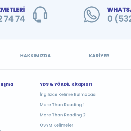
ZMETLERİ
WHATSA
 74 74
0 (53
HAKKIMIZDA
KARIYER
alışma
YDS & YÖKDİL Kitapları
İngilizce Kelime Bulmacası
More Than Reading 1
More Than Reading 2
ÖSYM Kelimeleri