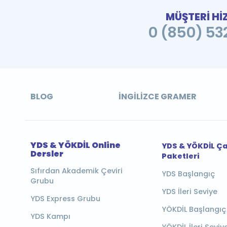
MÜŞTERİ Hİ
0 (850) 532
BLOG
İNGILIZCE GRAMER
YDS & YÖKDİL Online
YDS & YÖKDİL Ç
Dersler
Paketleri
Sıfırdan Akademik Çeviri
YDS Başlangıç
Grubu
YDS İleri Seviye
YDS Express Grubu
YÖKDİL Başlangıç
YDS Kampı