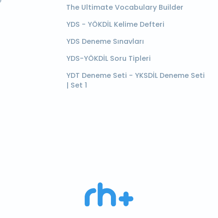
e
The Ultimate Vocabulary Builder
YDS - YÖKDİL Kelime Defteri
YDS Deneme Sınavları
YDS-YÖKDİL Soru Tipleri
YDT Deneme Seti - YKSDİL Deneme Seti
| Set 1