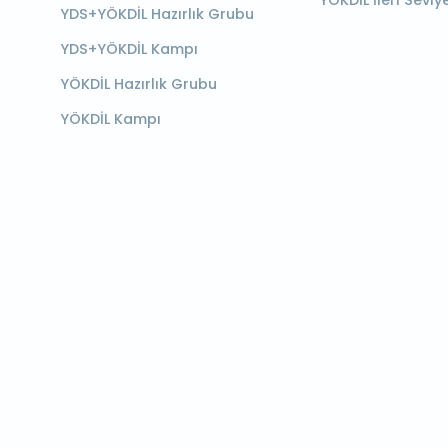
YÖKDİL İleri Seviy
YDS+YÖKDİL Hazırlık Grubu
YDS+YÖKDİL Kampı
YÖKDİL Hazırlık Grubu
YÖKDİL Kampı