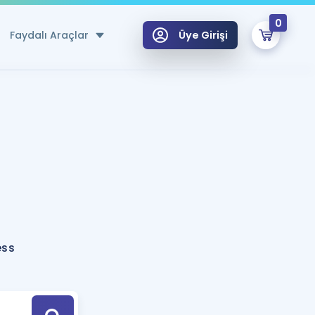
0
Faydalı Araçlar
Üye Girişi
klar
n Ücretsiz Kaynaklar
 için Özel Sözlük
Sepetin Şu An Boş.
ma
uan Hesaplama Aracı
i Hoca ile seni sınava hazırlayacak onlarca eğitim seni bekliyor!
Şifremi Hatırlamıyorum
GİRİŞ YAP
ess
azırlananlar için Öneriler
kvimi
ÜYE DEĞİLİM
arı Tek Takvimde