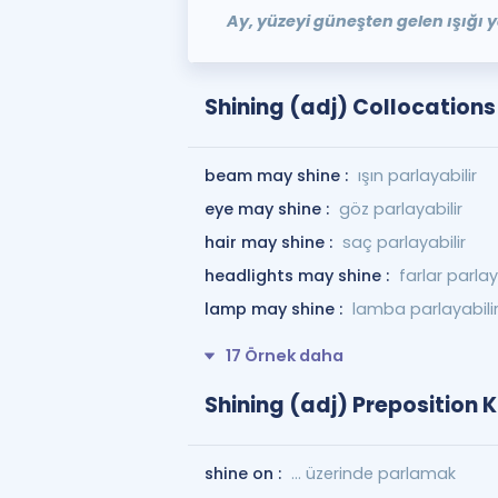
Ay, yüzeyi güneşten gelen ışığı ya
Shining (adj) Collocations
beam may shine :
ışın parlayabilir
eye may shine :
göz parlayabilir
hair may shine :
saç parlayabilir
headlights may shine :
farlar parlay
lamp may shine :
lamba parlayabili
17 Örnek daha
Shining (adj) Preposition K
shine on :
... üzerinde parlamak