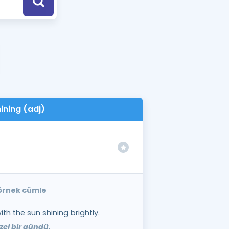
a Özel Fırsatlar
ınavlarla İlgili Haberler
er
 ve Konu Anlatımı
ining (adj)
e örnek cümle
ith the sun shining brightly.
zel bir gündü.