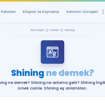
Paketleri
Kitaplar ve Kaynaklar
Katılımcı Görüşleri
Ücretsiz Kayna
Ana Sayfa
Sözlük
shining
YDS ve YÖKDİL içi
Sözlük
İngilizce Sınavları
Puan Hesapla
Shining
ne demek?
YDS ve YÖKDİL P
Remz
Rehberlik Aracı
ning ne demek? Shining ne anlama gelir? Shining İngil
YDS ve YÖKDİL'e H
örnek cümle. Shining eş anlamlıları.
ÖSYM Sınav Ta
Tüm ÖSYM Sınavl