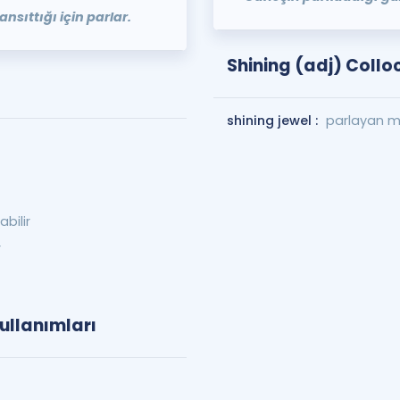
nsıttığı için parlar.
Shining (adj) Collo
shining jewel :
parlayan 
abilir
r
ullanımları