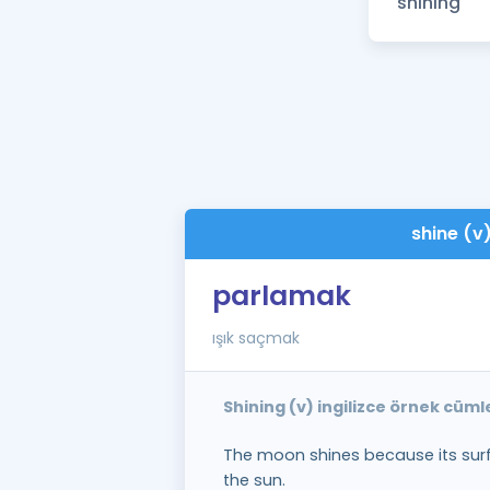
shine (v
parlamak
ışık saçmak
Shining (v) ingilizce örnek cüml
The moon shines because its surf
the sun.