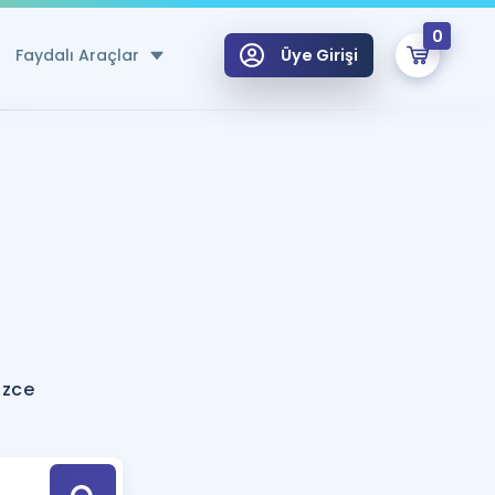
0
Faydalı Araçlar
Üye Girişi
klar
n Ücretsiz Kaynaklar
 için Özel Sözlük
Sepetin Şu An Boş.
ma
uan Hesaplama Aracı
i Hoca ile seni sınava hazırlayacak onlarca eğitim seni bekliyor!
Şifremi Hatırlamıyorum
GİRİŞ YAP
izce
azırlananlar için Öneriler
kvimi
ÜYE DEĞİLİM
arı Tek Takvimde