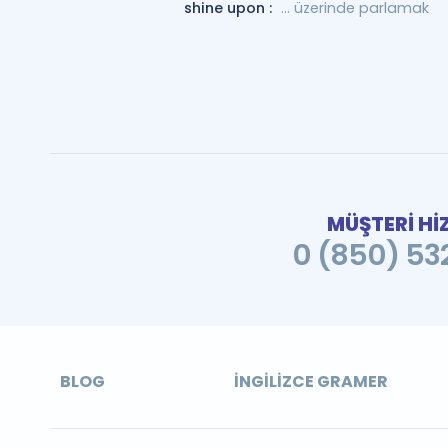
shine upon :
... üzerinde parlamak
MÜŞTERİ Hİ
0 (850) 532
BLOG
İNGILIZCE GRAMER