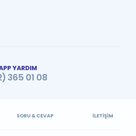
PP YARDIM
2) 365 01 08
SORU & CEVAP
İLETIŞIM