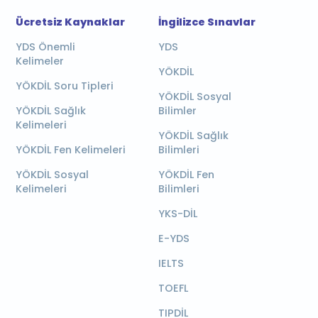
Ücretsiz Kaynaklar
İngilizce Sınavlar
YDS Önemli
YDS
Kelimeler
YÖKDİL
YÖKDİL Soru Tipleri
YÖKDİL Sosyal
YÖKDİL Sağlık
Bilimler
Kelimeleri
YÖKDİL Sağlık
YÖKDİL Fen Kelimeleri
Bilimleri
YÖKDİL Sosyal
YÖKDİL Fen
Kelimeleri
Bilimleri
YKS-DİL
E-YDS
IELTS
TOEFL
TIPDİL