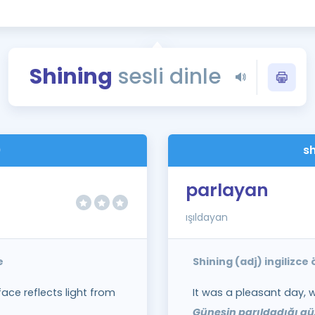
Kampanyalar
Eğitim ve Kitaplar
Blog
Shining
sesli dinle
YDS - YÖKDİL Tüm S
İngilizce Gram
İngilizce Gramer
)
sh
parlayan
ışıldayan
e
Shining (adj) ingilizc
ace reflects light from
It was a pleasant day, w
Güneşin parıldadığı gü