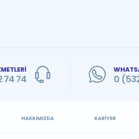
ZMETLERİ
WHATSA
 74 74
0 (53
HAKKIMIZDA
KARIYER