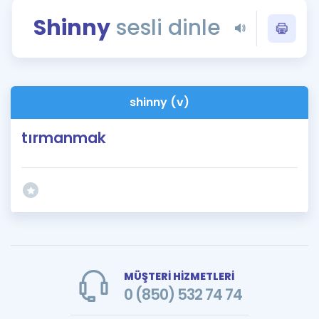
Puan Hesaplama
Shinny
sesli dinle
Rehberlik Aracı
ÖSYM Sınav Takvimi
shinny (v)
Kampanyalar
tırmanmak
Blog
İngilizce Gramer
MÜŞTERİ HİZMETLERİ
0 (850) 532 74 74