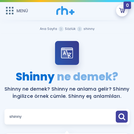
0
MENÜ
MENÜ
Üye Girişi
Ana Sayfa
Sözlük
shinny
Online Dersler
Sepetin Şu An Boş.
Çalışma Paketleri
Remzi Hoca ile seni sınava hazırlayacak onlarca eğitim seni
bekliyor!
Kitaplar ve Kaynaklar
GİRİŞ YAP
Shinny
ne demek?
Katılımcı Görüşleri
Şifremi Hatırlamıyorum
Shinny ne demek? Shinny ne anlama gelir? Shinny
İngilizce örnek cümle. Shinny eş anlamlıları.
ÜYE DEĞİLİM
Faydalı Araçlar
Ücretsiz Kaynaklar
Blog
İngilizce Gramer
Hakkımızda
Kariyer
Sözlük
Soru & Cevap
İletişim