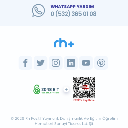
WHATSAPP YARDIM
0 (532) 365 01 08
© 2026 Rh Pozitif Yayıncılık Danışmanlık Ve Eğitim Öğretim
Hizmetleri Sanayi Ticaret Ltd. Şti.