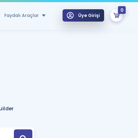
0
Faydalı Araçlar
Üye Girişi
klar
n Ücretsiz Kaynaklar
 için Özel Sözlük
Sepetin Şu An Boş.
ma
uan Hesaplama Aracı
i Hoca ile seni sınava hazırlayacak onlarca eğitim seni bekliyor!
Şifremi Hatırlamıyorum
GİRİŞ YAP
uilder
azırlananlar için Öneriler
kvimi
ÜYE DEĞİLİM
arı Tek Takvimde