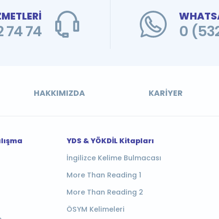
ZMETLERİ
WHATSA
 74 74
0 (53
HAKKIMIZDA
KARIYER
alışma
YDS & YÖKDİL Kitapları
İngilizce Kelime Bulmacası
More Than Reading 1
More Than Reading 2
ÖSYM Kelimeleri