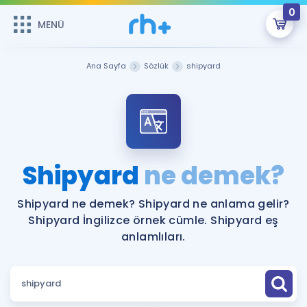
0
MENÜ
MENÜ
Üye Girişi
Ana Sayfa
Sözlük
shipyard
Online Dersler
Sepetin Şu An Boş.
Çalışma Paketleri
Remzi Hoca ile seni sınava hazırlayacak onlarca eğitim seni
bekliyor!
Kitaplar ve Kaynaklar
GİRİŞ YAP
Shipyard
ne demek?
Katılımcı Görüşleri
Şifremi Hatırlamıyorum
Shipyard ne demek? Shipyard ne anlama gelir?
Shipyard İngilizce örnek cümle. Shipyard eş
ÜYE DEĞİLİM
Faydalı Araçlar
anlamlıları.
Ücretsiz Kaynaklar
Blog
İngilizce Gramer
Hakkımızda
Kariyer
Sözlük
Soru & Cevap
İletişim