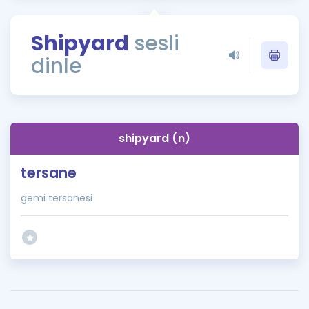
Puan Hesaplama
Shipyard
sesli
Rehberlik Aracı
dinle
ÖSYM Sınav Takvimi
Kampanyalar
Blog
shipyard (n)
İngilizce Gramer
tersane
gemi tersanesi