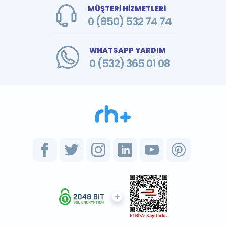
MÜŞTERİ HİZMETLERİ
0 (850) 532 74 74
WHATSAPP YARDIM
0 (532) 365 01 08