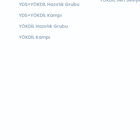
YÖKDİL İleri Seviy
YDS+YÖKDİL Hazırlık Grubu
YDS+YÖKDİL Kampı
YÖKDİL Hazırlık Grubu
YÖKDİL Kampı