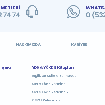
ZMETLERİ
WHATSA
 74 74
0 (53
HAKKIMIZDA
KARIYER
alışma
YDS & YÖKDİL Kitapları
İngilizce Kelime Bulmacası
More Than Reading 1
More Than Reading 2
ÖSYM Kelimeleri