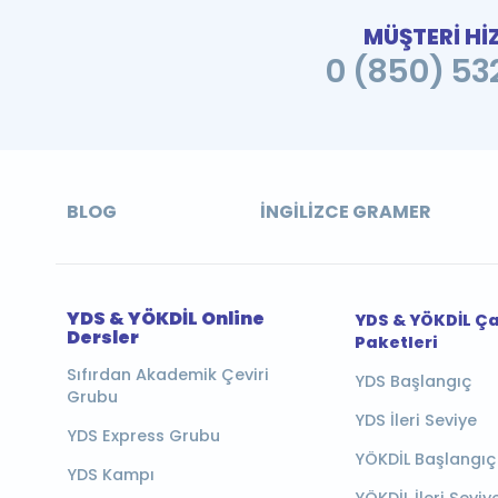
MÜŞTERİ Hİ
0 (850) 532
BLOG
İNGILIZCE GRAMER
YDS & YÖKDİL Online
YDS & YÖKDİL Ç
Dersler
Paketleri
Sıfırdan Akademik Çeviri
YDS Başlangıç
Grubu
YDS İleri Seviye
YDS Express Grubu
YÖKDİL Başlangıç
YDS Kampı