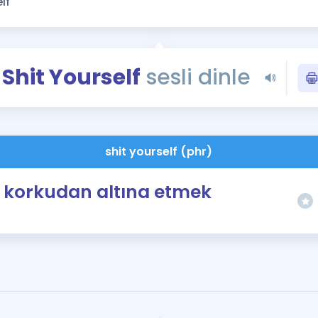
Kampanyalar
Eğitim ve Kitaplar
Blog
Shit Yourself
sesli dinle
YDS - YÖKDİL Tüm S
İngilizce Gram
İngilizce Gramer
shit yourself (phr)
korkudan altına etmek