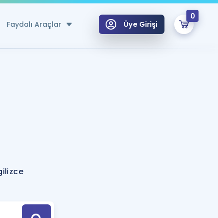
0
Faydalı Araçlar
Üye Girişi
klar
n Ücretsiz Kaynaklar
 için Özel Sözlük
Sepetin Şu An Boş.
ma
uan Hesaplama Aracı
i Hoca ile seni sınava hazırlayacak onlarca eğitim seni bekliyor!
Şifremi Hatırlamıyorum
GİRİŞ YAP
ilizce
azırlananlar için Öneriler
kvimi
ÜYE DEĞİLİM
arı Tek Takvimde