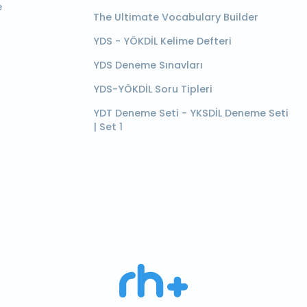
e
The Ultimate Vocabulary Builder
YDS - YÖKDİL Kelime Defteri
YDS Deneme Sınavları
YDS-YÖKDİL Soru Tipleri
YDT Deneme Seti - YKSDİL Deneme Seti
| Set 1