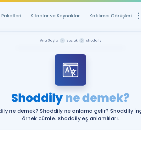
Paketleri
Kitaplar ve Kaynaklar
Katılımcı Görüşleri
Ücretsiz Kayna
Ana Sayfa
Sözlük
shoddily
YDS ve YÖKDİL içi
Sözlük
İngilizce Sınavları
Puan Hesapla
Shoddily
ne demek?
YDS ve YÖKDİL P
Remz
Rehberlik Aracı
ily ne demek? Shoddily ne anlama gelir? Shoddily İng
YDS ve YÖKDİL'e H
örnek cümle. Shoddily eş anlamlıları.
ÖSYM Sınav Ta
Tüm ÖSYM Sınavl