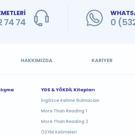
ZMETLERİ
WHATSA
 74 74
0 (53
HAKKIMIZDA
KARIYER
alışma
YDS & YÖKDİL Kitapları
İngilizce Kelime Bulmacası
More Than Reading 1
More Than Reading 2
ÖSYM Kelimeleri