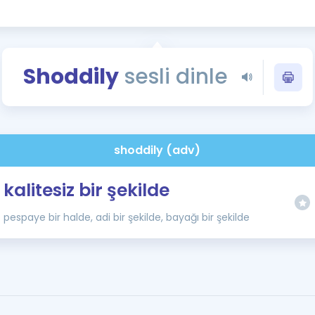
Kampanyalar
Eğitim ve Kitaplar
Blog
Shoddily
sesli dinle
YDS - YÖKDİL Tüm S
İngilizce Gram
İngilizce Gramer
shoddily (adv)
kalitesiz bir şekilde
pespaye bir halde, adi bir şekilde, bayağı bir şekilde