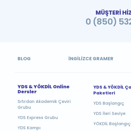
MÜŞTERİ Hİ
0 (850) 532
BLOG
İNGILIZCE GRAMER
YDS & YÖKDİL Online
YDS & YÖKDİL Ç
Dersler
Paketleri
Sıfırdan Akademik Çeviri
YDS Başlangıç
Grubu
YDS İleri Seviye
YDS Express Grubu
YÖKDİL Başlangıç
YDS Kampı