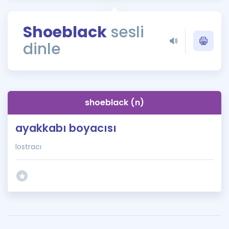
Puan Hesaplama
Shoeblack
sesli
Rehberlik Aracı
dinle
ÖSYM Sınav Takvimi
Kampanyalar
Blog
shoeblack (n)
İngilizce Gramer
ayakkabı boyacısı
lostracı