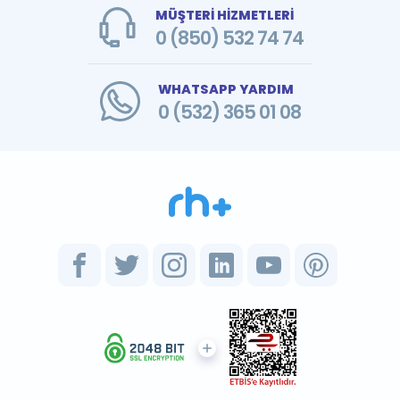
MÜŞTERİ HİZMETLERİ
0 (850) 532 74 74
WHATSAPP YARDIM
0 (532) 365 01 08