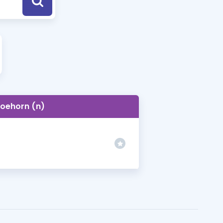
a Özel Fırsatlar
ınavlarla İlgili Haberler
er
 ve Konu Anlatımı
oehorn (n)