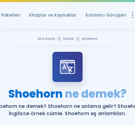
Paketleri
Kitaplar ve Kaynaklar
Katılımcı Görüşleri
Ücretsiz Kayna
Ana Sayfa
Sözlük
shoehorn
YDS ve YÖKDİL içi
Sözlük
İngilizce Sınavları
Puan Hesapla
Shoehorn
ne demek?
YDS ve YÖKDİL P
Remz
Rehberlik Aracı
oehorn ne demek? Shoehorn ne anlama gelir? Shoeh
YDS ve YÖKDİL'e H
İngilizce örnek cümle. Shoehorn eş anlamlıları.
ÖSYM Sınav Ta
Tüm ÖSYM Sınavl