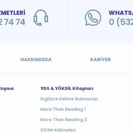
ZMETLERİ
WHATSA
 74 74
0 (53
HAKKIMIZDA
KARIYER
alışma
YDS & YÖKDİL Kitapları
İngilizce Kelime Bulmacası
More Than Reading 1
More Than Reading 2
ÖSYM Kelimeleri