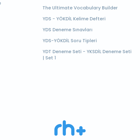
e
The Ultimate Vocabulary Builder
YDS - YÖKDİL Kelime Defteri
YDS Deneme Sınavları
YDS-YÖKDİL Soru Tipleri
YDT Deneme Seti - YKSDİL Deneme Seti
| Set 1