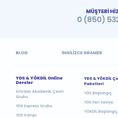
MÜŞTERİ Hİ
0 (850) 532
BLOG
İNGILIZCE GRAMER
YDS & YÖKDİL Online
YDS & YÖKDİL Ç
Dersler
Paketleri
Sıfırdan Akademik Çeviri
YDS Başlangıç
Grubu
YDS İleri Seviye
YDS Express Grubu
YÖKDİL Başlangıç
YDS Kampı