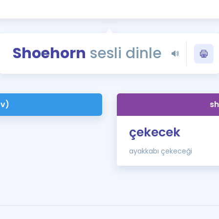
Kampanyalar
Eğitim ve Kitaplar
Blog
Shoehorn
sesli dinle
YDS - YÖKDİL Tüm S
İngilizce Gram
İngilizce Gramer
(v)
sh
çekecek
ayakkabı çekeceği