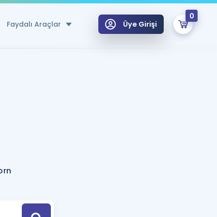
0
Faydalı Araçlar
Üye Girişi
klar
n Ücretsiz Kaynaklar
 için Özel Sözlük
Sepetin Şu An Boş.
ma
uan Hesaplama Aracı
i Hoca ile seni sınava hazırlayacak onlarca eğitim seni bekliyor!
Şifremi Hatırlamıyorum
GİRİŞ YAP
orn
azırlananlar için Öneriler
kvimi
ÜYE DEĞİLİM
arı Tek Takvimde