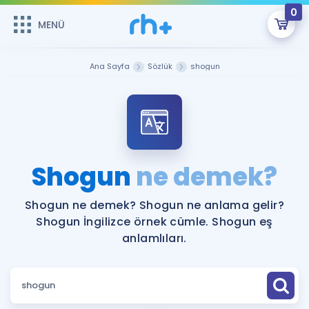
0
MENÜ
MENÜ
Üye Girişi
Ana Sayfa
Sözlük
shogun
Online Dersler
Sepetin Şu An Boş.
Çalışma Paketleri
Remzi Hoca ile seni sınava hazırlayacak onlarca eğitim seni
bekliyor!
Kitaplar ve Kaynaklar
GİRİŞ YAP
Shogun
ne demek?
Katılımcı Görüşleri
Şifremi Hatırlamıyorum
Shogun ne demek? Shogun ne anlama gelir?
Shogun İngilizce örnek cümle. Shogun eş
ÜYE DEĞİLİM
Faydalı Araçlar
anlamlıları.
Ücretsiz Kaynaklar
Blog
İngilizce Gramer
Hakkımızda
Kariyer
Sözlük
Soru & Cevap
İletişim