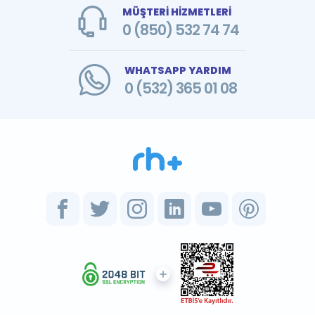
MÜŞTERİ HİZMETLERİ
0 (850) 532 74 74
WHATSAPP YARDIM
0 (532) 365 01 08