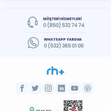
MÜŞTERİ HİZMETLERİ
0 (850) 532 74 74
WHATSAPP YARDIM
0 (532) 365 01 08