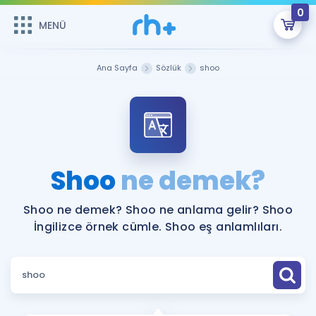
0
MENÜ
MENÜ
Üye Girişi
Ana Sayfa
Sözlük
shoo
Online Dersler
Sepetin Şu An Boş.
Çalışma Paketleri
Remzi Hoca ile seni sınava hazırlayacak onlarca eğitim seni
bekliyor!
Kitaplar ve Kaynaklar
GİRİŞ YAP
Shoo
ne demek?
Katılımcı Görüşleri
Şifremi Hatırlamıyorum
Shoo ne demek? Shoo ne anlama gelir? Shoo
İngilizce örnek cümle. Shoo eş anlamlıları.
ÜYE DEĞİLİM
Faydalı Araçlar
Ücretsiz Kaynaklar
Blog
İngilizce Gramer
Hakkımızda
Kariyer
Sözlük
Soru & Cevap
İletişim