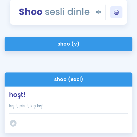
Puan Hesaplama
Shoo
sesli dinle
Rehberlik Aracı
ÖSYM Sınav Takvimi
shoo (v)
Kampanyalar
Blog
İngilizce Gramer
shoo (excl)
hoşt!
kışt!, pist!, kış kış!