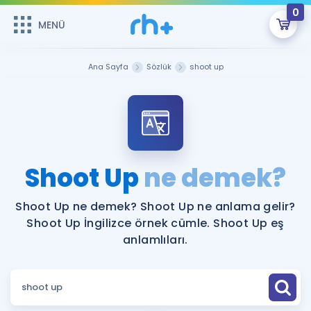
0
MENÜ
MENÜ
Üye Girişi
Ana Sayfa
Sözlük
shoot up
Online Dersler
Sepetin Şu An Boş.
Çalışma Paketleri
Remzi Hoca ile seni sınava hazırlayacak onlarca eğitim seni
bekliyor!
Kitaplar ve Kaynaklar
GİRİŞ YAP
Shoot Up
ne demek?
Katılımcı Görüşleri
Şifremi Hatırlamıyorum
Shoot Up ne demek? Shoot Up ne anlama gelir?
Shoot Up İngilizce örnek cümle. Shoot Up eş
ÜYE DEĞİLİM
Faydalı Araçlar
anlamlıları.
Ücretsiz Kaynaklar
Blog
İngilizce Gramer
Hakkımızda
Kariyer
Sözlük
Soru & Cevap
İletişim