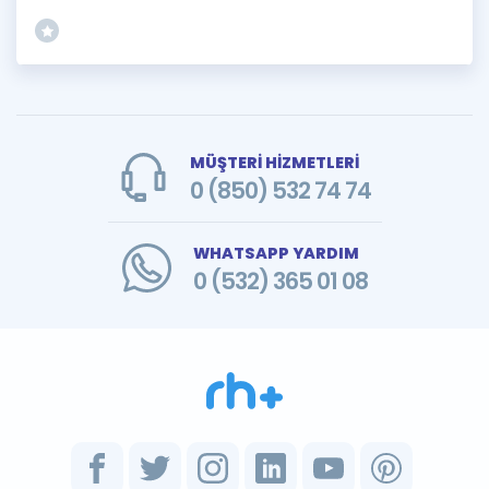
MÜŞTERİ HİZMETLERİ
0 (850) 532 74 74
WHATSAPP YARDIM
0 (532) 365 01 08