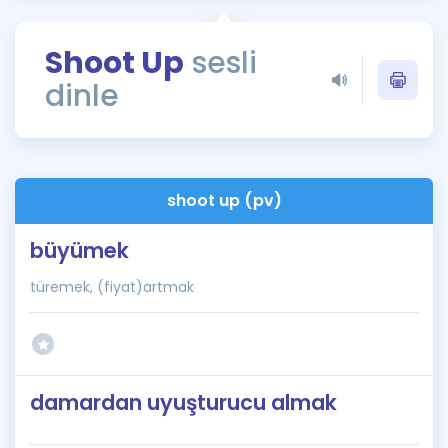
Puan Hesaplama
Shoot Up
sesli
Rehberlik Aracı
dinle
ÖSYM Sınav Takvimi
Kampanyalar
Blog
shoot up (pv)
İngilizce Gramer
büyümek
türemek, (fiyat)artmak
damardan uyuşturucu almak