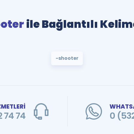
oter
ile Bağlantılı Kelim
-shooter
ZMETLERİ
WHATSA
 74 74
0 (53