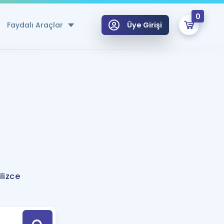
0
Faydalı Araçlar
Üye Girişi
klar
n Ücretsiz Kaynaklar
 için Özel Sözlük
Sepetin Şu An Boş.
ma
uan Hesaplama Aracı
i Hoca ile seni sınava hazırlayacak onlarca eğitim seni bekliyor!
Şifremi Hatırlamıyorum
GİRİŞ YAP
lizce
azırlananlar için Öneriler
kvimi
ÜYE DEĞİLİM
arı Tek Takvimde