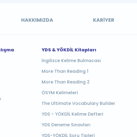
HAKKIMIZDA
KARIYER
alışma
YDS & YÖKDİL Kitapları
İngilizce Kelime Bulmacası
More Than Reading 1
More Than Reading 2
ÖSYM Kelimeleri
e
The Ultimate Vocabulary Builder
YDS - YÖKDİL Kelime Defteri
YDS Deneme Sınavları
YDS-YÖKDİL Soru Tipleri