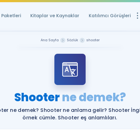
Paketleri
Kitaplar ve Kaynaklar
Katılımcı Görüşleri
Ücretsiz Kayna
Ana Sayfa
Sözlük
shooter
YDS ve YÖKDİL içi
Sözlük
İngilizce Sınavları
Puan Hesapla
Shooter
ne demek?
YDS ve YÖKDİL P
Remz
Rehberlik Aracı
ter ne demek? Shooter ne anlama gelir? Shooter İngi
YDS ve YÖKDİL'e H
örnek cümle. Shooter eş anlamlıları.
ÖSYM Sınav Ta
Tüm ÖSYM Sınavl