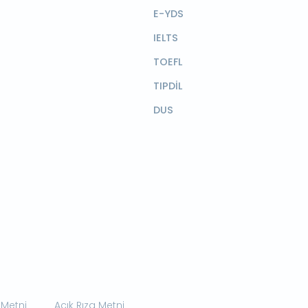
E-YDS
IELTS
TOEFL
TIPDİL
DUS
 Metni
Açık Rıza Metni