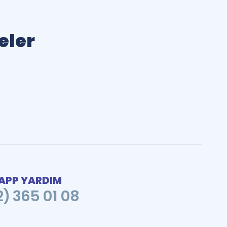
eler
PP YARDIM
2) 365 01 08