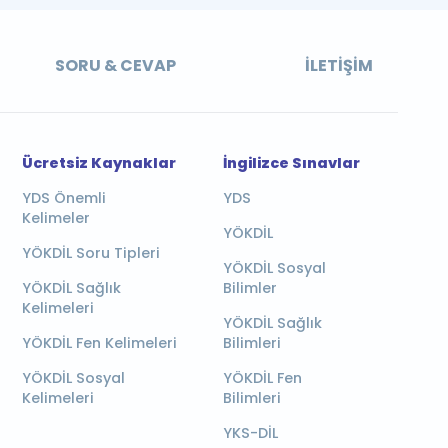
SORU & CEVAP
İLETIŞIM
Ücretsiz Kaynaklar
İngilizce Sınavlar
YDS Önemli
YDS
Kelimeler
YÖKDİL
YÖKDİL Soru Tipleri
YÖKDİL Sosyal
YÖKDİL Sağlık
Bilimler
Kelimeleri
YÖKDİL Sağlık
YÖKDİL Fen Kelimeleri
Bilimleri
YÖKDİL Sosyal
YÖKDİL Fen
Kelimeleri
Bilimleri
YKS-DİL