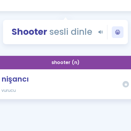
Kampanyalar
Eğitim ve Kitaplar
Blog
Shooter
sesli dinle
YDS - YÖKDİL Tüm S
İngilizce Gram
İngilizce Gramer
shooter (n)
nişancı
vurucu