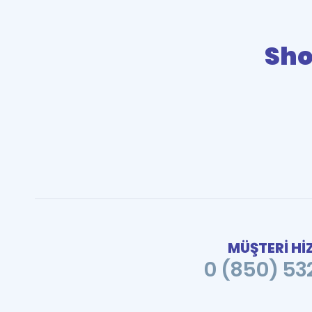
Sho
MÜŞTERİ Hİ
0 (850) 532