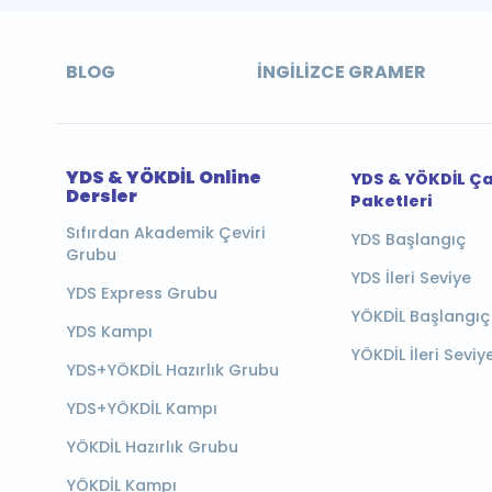
BLOG
İNGILIZCE GRAMER
YDS & YÖKDİL Online
YDS & YÖKDİL Ç
Dersler
Paketleri
Sıfırdan Akademik Çeviri
YDS Başlangıç
Grubu
YDS İleri Seviye
YDS Express Grubu
YÖKDİL Başlangıç
YDS Kampı
YÖKDİL İleri Seviy
YDS+YÖKDİL Hazırlık Grubu
YDS+YÖKDİL Kampı
YÖKDİL Hazırlık Grubu
YÖKDİL Kampı